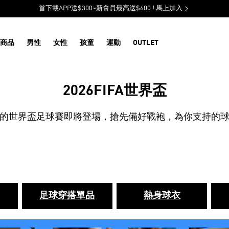
首下載APP送$300~新會員最高送$600 ! 馬上加入
商品
男性
女性
孩童
運動
OUTLET
2026FIFA世界盃
的世界盃足球賽即將登場，搶先備好戰袍，為你支持的
足球穿搭單品
熱身球衣