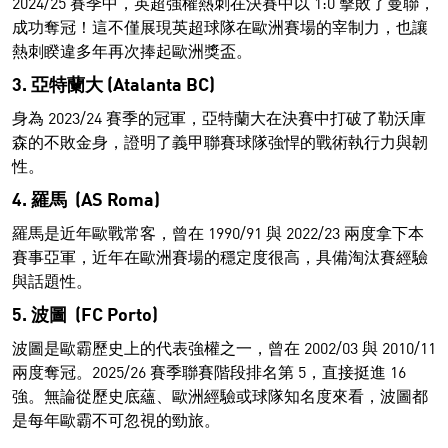
2024/25 賽季中，英超強權熱刺在決賽中以 1:0 擊敗了曼聯，
成功奪冠！這不僅展現英超球隊在歐洲賽場的宰制力，也讓
熱刺睽違多年再次捧起歐洲獎盃。
3. 亞特蘭大 (Atalanta BC)
身為 2023/24 賽季的冠軍，亞特蘭大在決賽中打破了勒沃庫
森的不敗金身，證明了義甲聯賽球隊強悍的戰術執行力與韌
性。
4. 羅馬 (AS Roma)
羅馬是近年歐戰常客，曾在 1990/91 與 2022/23 兩度拿下本
賽事亞軍，近年在歐洲賽場的穩定度很高，具備淘汰賽經驗
與話題性。
5. 波圖 (FC Porto)
波圖是歐霸歷史上的代表強權之一，曾在 2002/03 與 2010/11
兩度奪冠。2025/26 賽季聯賽階段排名第 5，直接挺進 16
強。無論從歷史底蘊、歐洲經驗或球隊知名度來看，波圖都
是每年歐霸不可忽視的勁旅。