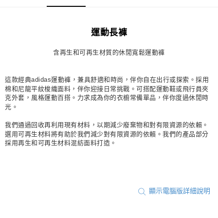
每筆NT$80，滿NT$1,500(含以上)免運費
宅配
運動長褲
每筆NT$80，滿NT$1,500(含以上)免運費
含再生和可再生材質的休閒寬鬆運動褲
付款後門市自取
每筆NT$80，滿NT$1,500(含以上)免運費
這款經典adidas運動褲，兼具舒適和時尚，伴你自在出行或探索。採用
棉和尼龍平紋梭織面料，伴你迎接日常挑戰。可搭配運動鞋或飛行員夾
克外套，風格運動百搭。力求成為你的衣櫥常備單品，伴你度過休閒時
光。
我們通過回收再利用現有材料，以期減少廢棄物和對有限資源的依賴。
選用可再生材料將有助於我們減少對有限資源的依賴。我們的產品部分
採用再生和可再生材料混紡面料打造。
顯示電腦版詳細說明