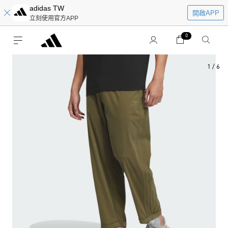
adidas TW
開啟APP
立刻使用官方APP
0
1
/
6