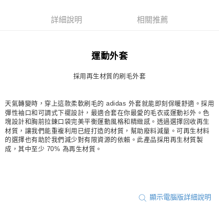
每筆NT$80，滿NT$1,500(含以上)免運費
詳細說明
相關推薦
宅配
每筆NT$80，滿NT$1,500(含以上)免運費
運動外套
付款後門市自取
每筆NT$80，滿NT$1,500(含以上)免運費
採用再生材質的刷毛外套
天氣轉變時，穿上這款柔軟刷毛的 adidas 外套就能即刻保暖舒適。採用
彈性袖口和可調式下襬設計，最適合套在你最愛的毛衣或運動衫外。色
塊設計和胸前拉鍊口袋完美平衡運動風格和精緻感。透過選擇回收再生
材質，讓我們能重複利用已經打造的材質，幫助廢料減量。可再生材料
的選擇也有助於我們減少對有限資源的依賴。此產品採用再生材質製
成，其中至少 70% 為再生材質。
顯示電腦版詳細說明