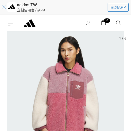
adidas TW
開啟APP
立刻使用官方APP
0
1
/
6