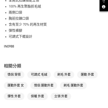
LINE Pay
全開式拉鍊搭配立領
寸
100% 再生聚酯抓毛絨
街口支付
兩側口袋
胸前拉鍊口袋
運送方式
含有至少 70% 的再生材質
全家取貨付款
彈性褲腳
每筆NT$80，滿NT$1,500(含以上)免運費
可調式下襬設計
付款後全家取貨
IN0988
每筆NT$80，滿NT$1,500(含以上)免運費
萊爾富取貨付款
相關分類
每筆NT$80，滿NT$1,500(含以上)免運費
情侶 穿搭
可調式 毛絨
刷毛 外套
運動 外套
付款後萊爾富取貨
每筆NT$80，滿NT$1,500(含以上)免運費
運動外套 女
情侶 運動外套
刷毛 運動外套
7-11取貨付款
彈性 外套
保暖 外套
立領 外套
每筆NT$80，滿NT$1,500(含以上)免運費
付款後7-11取貨