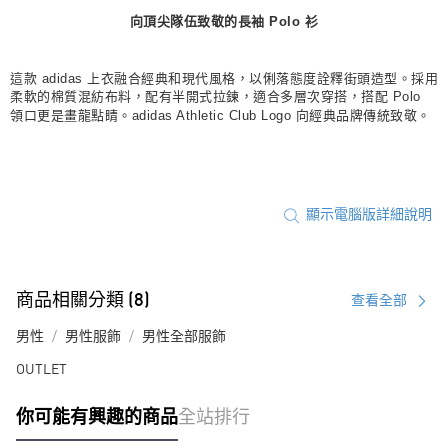
向頂尖隊伍致敬的長袖 Polo 衫
宅配
每筆NT$80，滿NT$1,500(含以上)免運費
這款 adidas 上衣融合經典和現代風格，以俐落態度詮釋街頭造型。採用
付款後門市自取
柔軟的棉質混紡布料，配有半開式拉鍊，適合多層次穿搭，搭配 Polo
領口更是畫龍點睛。adidas Athletic Club Logo 向經典品牌傳統致敬。
每筆NT$80，滿NT$1,500(含以上)免運費
顯示電腦版詳細說明
商品相關分類 (8)
查看全部
男性
男性服飾
男性全部服飾
OUTLET
你可能有興趣的商品
全站排行