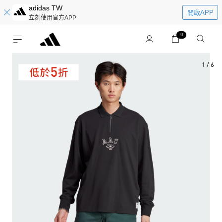
adidas TW
開啟APP
立刻使用官方APP
0
1
/
6