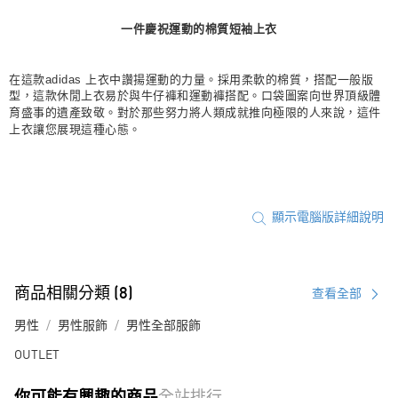
每筆NT$80，滿NT$1,500(含以上)免運費
一件慶祝運動的棉質短袖上衣
宅配
每筆NT$80，滿NT$1,500(含以上)免運費
在這款adidas 上衣中讚揚運動的力量。採用柔軟的棉質，搭配一般版
型，這款休閒上衣易於與牛仔褲和運動褲搭配。口袋圖案向世界頂級體
付款後門市自取
育盛事的遺產致敬。對於那些努力將人類成就推向極限的人來說，這件
上衣讓您展現這種心態。
每筆NT$80，滿NT$1,500(含以上)免運費
顯示電腦版詳細說明
商品相關分類 (8)
查看全部
男性
男性服飾
男性全部服飾
OUTLET