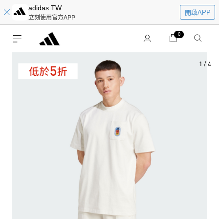
adidas TW
開啟APP
立刻使用官方APP
0
1
/
4