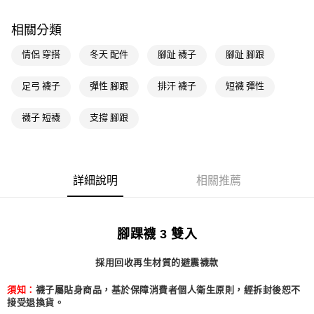
萊爾富取貨付款
相關分類
每筆NT$80，滿NT$1,500(含以上)免運費
情侶 穿搭
冬天 配件
腳趾 襪子
腳趾 腳跟
付款後萊爾富取貨
每筆NT$80，滿NT$1,500(含以上)免運費
足弓 襪子
彈性 腳跟
排汗 襪子
短襪 彈性
7-11取貨付款
襪子 短襪
支撐 腳跟
每筆NT$80，滿NT$1,500(含以上)免運費
付款後7-11取貨
每筆NT$80，滿NT$1,500(含以上)免運費
詳細說明
相關推薦
宅配
每筆NT$80，滿NT$1,500(含以上)免運費
腳踝襪 3 雙入
付款後門市自取
每筆NT$80，滿NT$1,500(含以上)免運費
採用回收再生材質的避震襪款
須知：
襪子屬貼身商品，基於保障消費者個人衛生原則，經拆封後恕不
接受退換貨。