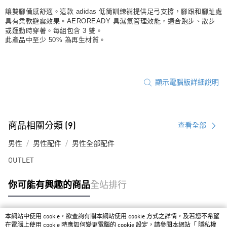
讓雙腳備感舒適。這款 adidas 低筒訓練襪提供足弓支撐，腳跟和腳趾處
具有柔軟避震效果。AEROREADY 具濕氣管理效能，適合跑步、散步
或運動時穿著。每組包含 3 雙。
此產品中至少 50% 為再生材質。
顯示電腦版詳細說明
商品相關分類 (9)
查看全部
男性
男性配件
男性全部配件
OUTLET
你可能有興趣的商品
全站排行
本網站中使用 cookie，欲查詢有關本網站使用 cookie 方式之詳情，及若您不希望
熱門標籤
在電腦上使用 cookie 時應如何變更電腦的 cookie 設定，請參閱本網站「
隱私權