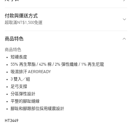
付款與運送方式
超取滿NT$1,500免運
付款方式
商品特色
信用卡一次付款
商品特色
超商取貨付款
短襪長度
LINE Pay
55% 再生聚酯 / 42% 棉 / 2% 彈性纖維 / 1% 再生尼龍
吸濕排汗 AEROREADY
街口支付
3 雙入／組
足弓支撐
運送方式
分區彈性設計
全家取貨付款
平整的腳趾縫線
每筆NT$80，滿NT$1,500(含以上)免運費
腳趾和腳跟部位採用緩震設計
付款後全家取貨
HT3449
每筆NT$80，滿NT$1,500(含以上)免運費