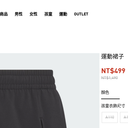
商品
男性
女性
孩童
運動
OUTLET
運動裙子
NT$499
NT$1,490
顏色
孩童衣飾尺寸
A110
A1