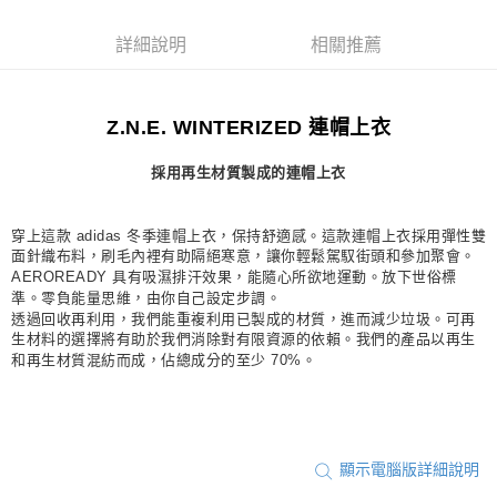
每筆NT$80，滿NT$1,500(含以上)免運費
詳細說明
相關推薦
宅配
每筆NT$80，滿NT$1,500(含以上)免運費
Z.N.E. WINTERIZED 連帽上衣
付款後門市自取
每筆NT$80，滿NT$1,500(含以上)免運費
採用再生材質製成的連帽上衣
穿上這款 adidas 冬季連帽上衣，保持舒適感。這款連帽上衣採用彈性雙
面針織布料，刷毛內裡有助隔絕寒意，讓你輕鬆駕馭街頭和參加聚會。
AEROREADY 具有吸濕排汗效果，能隨心所欲地運動。放下世俗標
準。零負能量思維，由你自己設定步調。
透過回收再利用，我們能重複利用已製成的材質，進而減少垃圾。可再
生材料的選擇將有助於我們消除對有限資源的依賴。我們的產品以再生
和再生材質混紡而成，佔總成分的至少 70%。
顯示電腦版詳細說明