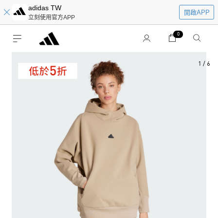
adidas TW
開啟APP
立刻使用官方APP
0
1
/
6