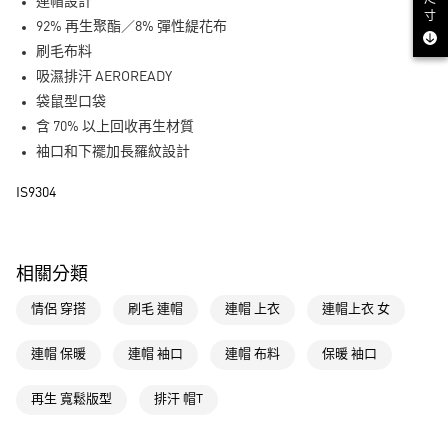
LINE Pay
連帽設計
寸
92% 再生聚酯／8% 彈性緹花布
街口支付
刷毛布料
吸濕排汗 AEROREADY
運送方式
袋鼠型口袋
全家取貨付款
含 70% 以上回收再生材質
每筆NT$80，滿NT$1,500(含以上)免運費
袖口和下襬加長羅紋設計
付款後全家取貨
IS9304
每筆NT$80，滿NT$1,500(含以上)免運費
萊爾富取貨付款
相關分類
每筆NT$80，滿NT$1,500(含以上)免運費
情侶 穿搭
刷毛 連帽
連帽 上衣
連帽上衣 女
付款後萊爾富取貨
每筆NT$80，滿NT$1,500(含以上)免運費
連帽 保暖
連帽 袖口
連帽 布料
保暖 袖口
7-11取貨付款
再生 寬鬆版型
排汗 帽T
每筆NT$80，滿NT$1,500(含以上)免運費
付款後7-11取貨