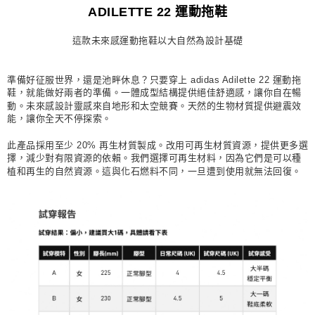
ADILETTE 22 運動拖鞋
每筆NT$80，滿NT$1,500(含以上)免運費
這款未來感運動拖鞋以大自然為設計基礎
宅配
每筆NT$80，滿NT$1,500(含以上)免運費
準備好征服世界，還是池畔休息？只要穿上 adidas Adilette 22 運動拖
付款後門市自取
鞋，就能做好兩者的準備。一體成型結構提供絕佳舒適感，讓你自在暢
每筆NT$80，滿NT$1,500(含以上)免運費
動。未來感設計靈感來自地形和太空競賽。天然的生物材質提供避震效
能，讓你全天不停探索。
此產品採用至少 20% 再生材質製成。改用可再生材質資源，提供更多選
擇，減少對有限資源的依賴。我們選擇可再生材料，因為它們是可以種
植和再生的自然資源。這與化石燃料不同，一旦遭到使用就無法回復。