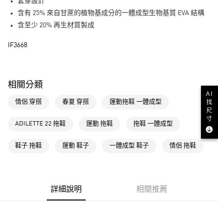
LINE Pay
套穿設計
含有 25% 來自甘蔗的植物基成分的一體成型生物基質 EVA 結構
街口支付
含至少 20% 再生材質製成
運送方式
IF3668
全家取貨付款
每筆NT$80，滿NT$1,500(含以上)免運費
相關分類
付款後全家取貨
AI
找
情侶 穿搭
春夏 穿搭
運動拖鞋 一體成型
每筆NT$80，滿NT$1,500(含以上)免運費
尺
寸
萊爾富取貨付款
ADILETTE 22 拖鞋
運動 拖鞋
拖鞋 一體成型
每筆NT$80，滿NT$1,500(含以上)免運費
鞋子 拖鞋
運動 鞋子
一體成型 鞋子
情侶 拖鞋
付款後萊爾富取貨
每筆NT$80，滿NT$1,500(含以上)免運費
7-11取貨付款
詳細說明
相關推薦
每筆NT$80，滿NT$1,500(含以上)免運費
付款後7-11取貨