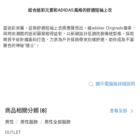
每筆NT$80，滿NT$1,500(含以上)免運費
結合迷彩元素和ADIDAS風格的舒適短袖上衣
宅配
每筆NT$80，滿NT$1,500(含以上)免運費
當迷彩來襲，這款舒適短袖上衣將應聲而出。綴adidas Originals徽章，
與時尚潮酷的迷彩圖案相得益彰，以新穎設計低調改裝傳統型格。採用
付款後門市自取
棉質平紋針織面料打造，力求為戶外探險帶來別樣舒適。助你成為不漏
聲色的神秘“隱士”。
每筆NT$80，滿NT$1,500(含以上)免運費
顯示電腦版詳細說明
商品相關分類 (8)
查看全部
男性
男性服飾
男性全部服飾
OUTLET