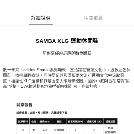
每筆NT$80，滿NT$1,500(含以上)免運費
宅配
詳細說明
相關推薦
每筆NT$80，滿NT$1,500(含以上)免運費
付款後門市自取
SAMBA XLG 運動休閒鞋
每筆NT$80，滿NT$1,500(含以上)免運費
新鮮演繹的舒適運動休閒鞋
數十年來，adidas Samba系列鞋款一直活躍在街頭文化中。這款運動休
閒鞋，植根原版造型，同時從足球和滑板兩大流行運動文化中汲取靈
感。標誌性XLG結構和側幫圖案力求增添個性，加厚中底則旨在略微“拔
高”型格。EVA插片搭配含襯墊的模制鞋舌，穿著舒適。