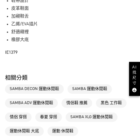
LINE Pay
鞋帶設計
皮革鞋面
街口支付
加襯鞋舌
乙烯/EVA插片
運送方式
舒適襯裡
全家取貨付款
橡膠大底
每筆NT$80，滿NT$1,500(含以上)免運費
IE1379
付款後全家取貨
每筆NT$80，滿NT$1,500(含以上)免運費
AI
找
相關分類
尺
萊爾富取貨付款
寸
每筆NT$80，滿NT$1,500(含以上)免運費
SAMBA DECON 運動休閒鞋
SAMBA 運動休閒鞋
付款後萊爾富取貨
SAMBA ADV 運動休閒鞋
情侶鞋 推薦
黑色 工作鞋
每筆NT$80，滿NT$1,500(含以上)免運費
情侶 穿搭
春夏 穿搭
SAMBA XLG 運動休閒鞋
7-11取貨付款
每筆NT$80，滿NT$1,500(含以上)免運費
運動休閒鞋 大底
運動 休閒鞋
付款後7-11取貨