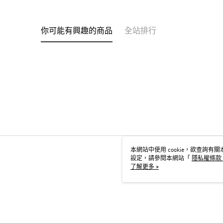
你可能有興趣的商品
全站排行
本網站中使用 cookie，欲查詢有關本
設定，請參閱本網站「
隱私權條款
用 cookie。
了解更多 >