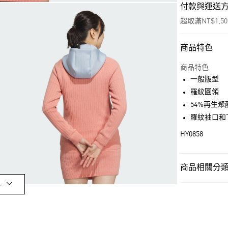
付款與運送
超取滿NT$1,5
商品特色
付款方式
信用卡一次付
商品特色
一般版型
超商取貨付款
羅紋圓領
LINE Pay
54%再生聚酯
羅紋袖口和
街口支付
HY0858
運送方式
商品相關分類 
全家取貨付款
多
女性
女性服
每筆NT$80，滿
OUTLET
付款後全家取
女性
女性服
每筆NT$80，滿