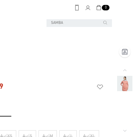
0
9
A／XS
A／S
A／M
A／L
A／XL