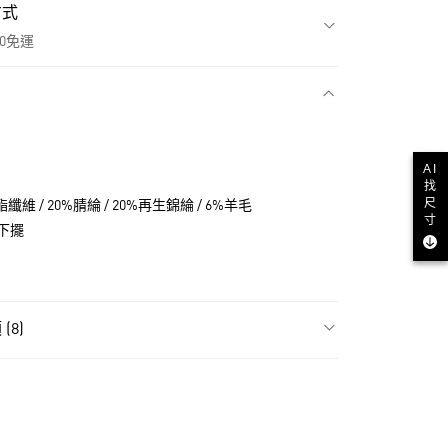
方式
00免運
款
AI
找
尺
纖維 / 20%腈綸 / 20%再生錦綸 / 6%羊毛
寸
下擺
(8)
飾
女性全部服飾
NT$1,500(含以上)免運費
貨
飾
女性外套
NT$1,500(含以上)免運費