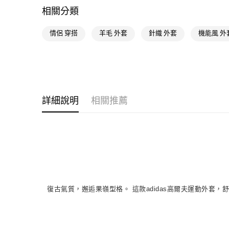
相關分類
情侶 穿搭
羊毛 外套
針織 外套
機能風 外
詳細說明
相關推薦
復古氣質，邂逅果嶺型格。 這款adidas高爾夫運動外套