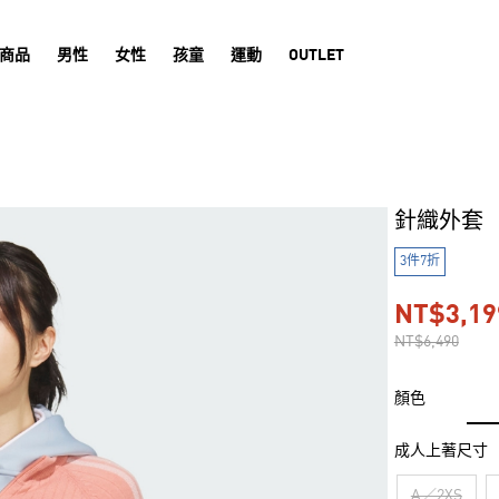
商品
男性
女性
孩童
運動
OUTLET
針織外套
3件7折
NT$3,19
NT$6,490
顏色
成人上著尺寸
A／2XS