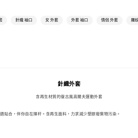
運動
高爾夫
萊爾富取貨付
每筆NT$80，滿
最新活動
低
套
針織 袖口
女 外套
外套 袖口
情侶 外套
羅紋
最新活動
爸
付款後萊爾富
每筆NT$80，滿
最新活動
爸
運動
高爾夫
7-11取貨付款
每筆NT$80，滿
付款後7-11取
每筆NT$80，滿
針織外套
宅配
每筆NT$80，滿
含再生材質的復古風高爾夫運動外套
付款後門市自
，舒適貼合，伴你自在揮杆。含再生面料，力求減少塑膠廢棄物污染。
每筆NT$80，滿