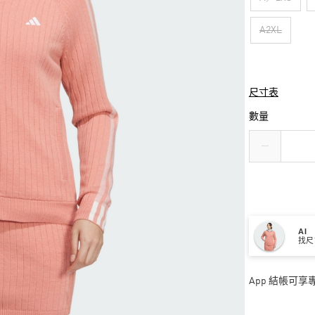
A2XL
尺寸表
數量
AI
找尺
App 結帳可