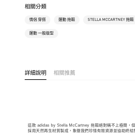
相關分類
情侶 穿搭
運動 拖鞋
STELLA MCCARTNEY 拖鞋
運動 一般版型
詳細說明
相關推薦
這款 adidas by Stella McCartney 拖
採用天然再生材質製成，象徵我們珍惜有限資源並協助終結