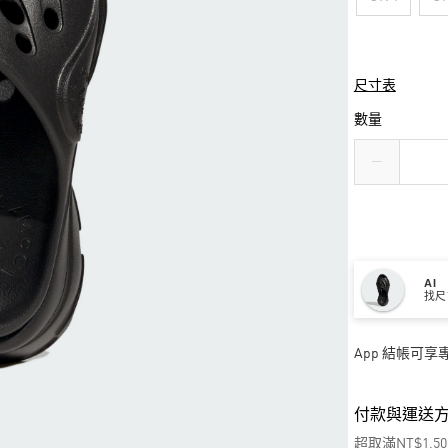
尺寸表
數量
AI
找尺
App 結帳可
付款與運送
超取滿NT$1,5