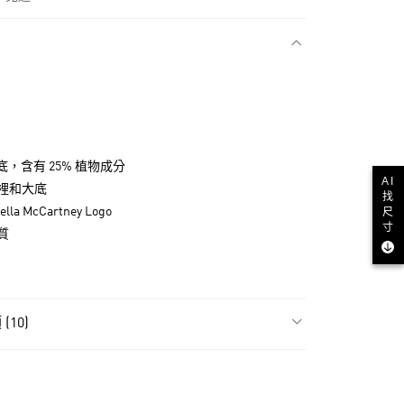
款
中底，含有 25% 植物成分
AI
裡和大底
找
尺
tella McCartney Logo
寸
質
NT$1,500(含以上)免運費
10)
貨
NT$1,500(含以上)免運費
類
女性全部鞋類
款