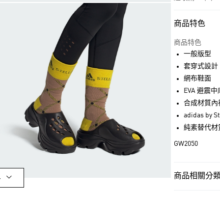
商品特色
付款方式
信用卡一次付
商品特色
一般版型
超商取貨付款
套穿式設計
LINE Pay
網布鞋面
EVA 避震
街口支付
合成材質內
adidas by S
純素替代材
運送方式
GW2050
全家取貨付款
每筆NT$80，滿
商品相關分類 (
付款後全家取
多
每筆NT$80，滿
女性
女性鞋
萊爾富取貨付
OUTLET