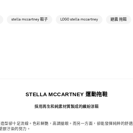
每筆NT$80，滿
女性
女性鞋
付款後萊爾富
女性
女性鞋
stella mccartney 鞋子
LOGO stella mccartney
避震 拖鞋
每筆NT$80，滿
運動
訓練
7-11取貨付款
品牌
Stella
每筆NT$80，滿
運動
訓練
付款後7-11取
品牌
Stella
每筆NT$80，滿
最新活動
爸
宅配
最新活動
爸
每筆NT$80，滿
付款後門市自
STELLA MCCARTNEY 運動拖鞋
每筆NT$80，滿
採用再生和純素材質製成的繽紛涼鞋
鞋絕對稱不上極簡，但造型卻十足流線。色彩鮮艷，高調搶眼。而另一方面，卻能發揮純粹
塑膠汙染的努力。