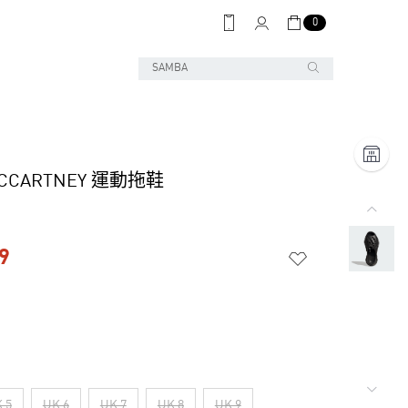
0
MCCARTNEY 運動拖鞋
9
 5
UK 6
UK 7
UK 8
UK 9