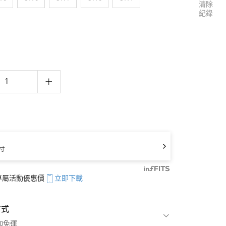
清除
紀錄
寸
享專屬活動優惠價
立即下載
方式
00免運