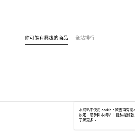
你可能有興趣的商品
全站排行
本網站中使用 cookie，欲查詢有關本
設定，請參閱本網站「
隱私權條款
用 cookie。
了解更多 >