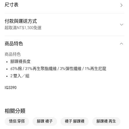
尺寸表
付款與運送方式
超取滿NT$1,500免運
付款方式
商品特色
信用卡一次付款
商品特色
超商取貨付款
腳踝襪長度
LINE Pay
65%棉 / 31%再生聚酯纖維 / 3%彈性纖維 / 1%再生尼龍
2 雙入／組
街口支付
IQ3390
運送方式
全家取貨付款
相關分類
每筆NT$80，滿NT$1,500(含以上)免運費
情侶 穿搭
腳踝 襪子
襪子 腳踝襪
腳踝襪 再生
付款後全家取貨