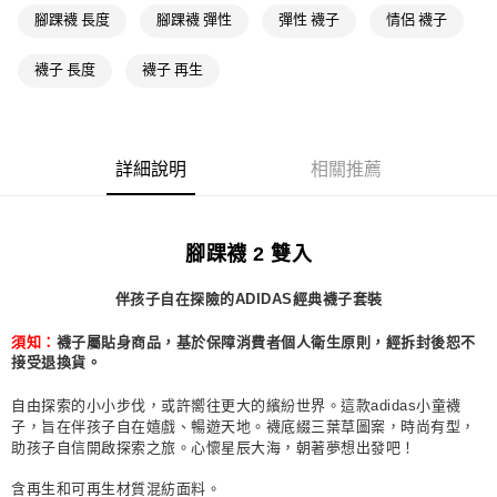
每筆NT$80，滿NT$1,500(含以上)免運費
腳踝襪 長度
腳踝襪 彈性
彈性 襪子
情侶 襪子
萊爾富取貨付款
襪子 長度
襪子 再生
每筆NT$80，滿NT$1,500(含以上)免運費
付款後萊爾富取貨
每筆NT$80，滿NT$1,500(含以上)免運費
詳細說明
相關推薦
7-11取貨付款
每筆NT$80，滿NT$1,500(含以上)免運費
腳踝襪 2 雙入
付款後7-11取貨
每筆NT$80，滿NT$1,500(含以上)免運費
伴孩子自在探險的ADIDAS經典襪子套裝
宅配
須知：
襪子屬貼身商品，基於保障消費者個人衛生原則，經拆封後恕不
每筆NT$80，滿NT$1,500(含以上)免運費
接受退換貨。
付款後門市自取
自由探索的小小步伐，或許嚮往更大的繽紛世界。這款adidas小童襪
子，旨在伴孩子自在嬉戲、暢遊天地。襪底綴三葉草圖案，時尚有型，
每筆NT$80，滿NT$1,500(含以上)免運費
助孩子自信開啟探索之旅。心懷星辰大海，朝著夢想出發吧！
含再生和可再生材質混紡面料。