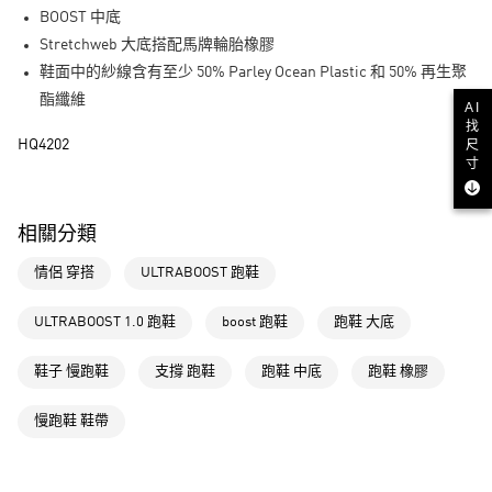
街口支付
BOOST 中底
Stretchweb 大底搭配馬牌輪胎橡膠
運送方式
鞋面中的紗線含有至少 50% Parley Ocean Plastic 和 50% 再生聚
全家取貨付款
酯纖維
AI
每筆NT$80，滿NT$1,500(含以上)免運費
找
尺
HQ4202
寸
付款後全家取貨
每筆NT$80，滿NT$1,500(含以上)免運費
相關分類
萊爾富取貨付款
每筆NT$80，滿NT$1,500(含以上)免運費
情侶 穿搭
ULTRABOOST 跑鞋
付款後萊爾富取貨
ULTRABOOST 1.0 跑鞋
boost 跑鞋
跑鞋 大底
每筆NT$80，滿NT$1,500(含以上)免運費
鞋子 慢跑鞋
支撐 跑鞋
跑鞋 中底
跑鞋 橡膠
7-11取貨付款
每筆NT$80，滿NT$1,500(含以上)免運費
慢跑鞋 鞋帶
付款後7-11取貨
每筆NT$80，滿NT$1,500(含以上)免運費