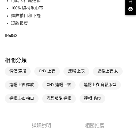
LINE Pay
可調節拉繩連帽
寸
100% 純棉毛巾布
街口支付
羅紋袖口和下擺
短款長度
運送方式
IR6043
全家取貨付款
每筆NT$80，滿NT$1,500(含以上)免運費
付款後全家取貨
相關分類
每筆NT$80，滿NT$1,500(含以上)免運費
情侶 穿搭
CNY 上衣
連帽 上衣
連帽上衣 女
萊爾富取貨付款
每筆NT$80，滿NT$1,500(含以上)免運費
連帽上衣 羅紋
CNY 連帽上衣
連帽上衣 寬鬆版型
付款後萊爾富取貨
連帽上衣 袖口
寬鬆版型 連帽
連帽 毛巾
每筆NT$80，滿NT$1,500(含以上)免運費
7-11取貨付款
每筆NT$80，滿NT$1,500(含以上)免運費
詳細說明
相關推薦
付款後7-11取貨