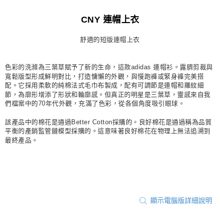
每筆NT$80，滿NT$1,500(含以上)免運費
CNY 連帽上衣
宅配
舒適的短版連帽上衣
每筆NT$80，滿NT$1,500(含以上)免運費
付款後門市自取
色彩的洗滌為三葉草賦予了新的生命，這款adidas 連帽衫。露臍剪裁與
每筆NT$80，滿NT$1,500(含以上)免運費
寬鬆版型形成鮮明對比，打造慵懶的外觀，與慢跑褲或緊身褲完美搭
配。它採用柔軟的純棉法式毛巾布製成，配有可調節是連帽和羅紋細
節，為廓形增添了形狀和輪廓感。但真正的明星是三葉草，靈感來自我
們檔案中的70年代外觀，充滿了色彩，從各個角度吸引眼球。
該產品中的棉花是通過Better Cotton採購的。良好棉花是通過稱為品質
平衡的產銷監管鏈模型採購的。這意味著良好棉花在物理上無法追溯到
最終產品。
顯示電腦版詳細說明