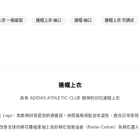
品牌
Origina
每筆NT$80，滿
品牌
Origina
付款後萊爾富
上衣 一般版型
連帽上衣 袖口
連帽 袖口
連帽上衣 可調式
最新活動
低
每筆NT$80，滿
最新活動
限
7-11取貨付款
最新活動
爸
每筆NT$80，滿
付款後7-11取
每筆NT$80，滿
宅配
連帽上衣
每筆NT$80，滿
付款後門市自
具有 ADIDAS ATHLETIC CLUB 精神的印花連帽上衣
每筆NT$80，滿
印花 Logo，柔軟棉材質提供舒適著感。休閒風格搭配自信姿態，適合日常穿搭
，協助改善全球的棉花種植業瑞士良好棉花發展協會（Better Cotton）為