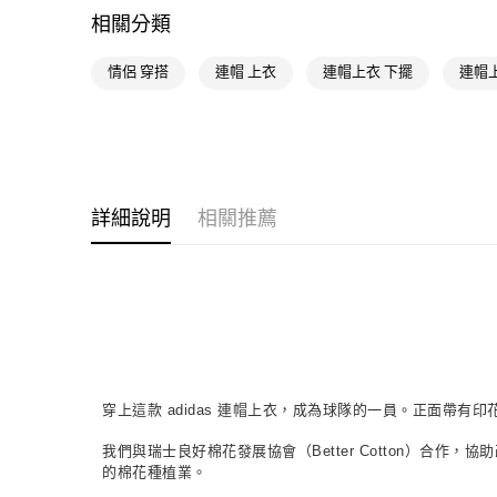
相關分類
情侶 穿搭
連帽 上衣
連帽上衣 下擺
連帽
詳細說明
相關推薦
穿上這款 adidas 連帽上衣，成為球隊的一員。正面帶有
我們與瑞士良好棉花發展協會（Better Cotton）合作
的棉花種植業。