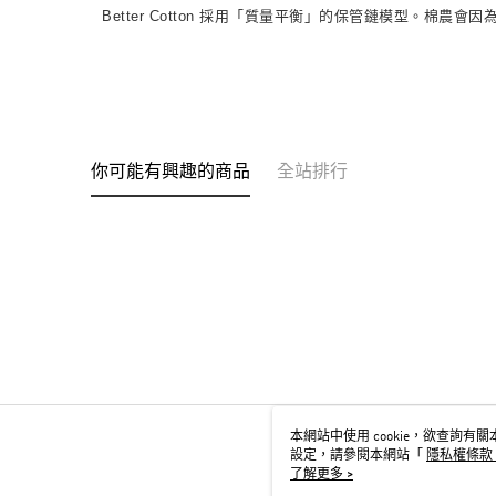
Better Cotton 採用「質量平衡」的保管鏈模型。棉農會因為 B
你可能有興趣的商品
全站排行
本網站中使用 cookie，欲查詢有關本
設定，請參閱本網站「
隱私權條款
用 cookie。
了解更多 >