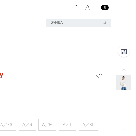
0
9
A／XS
A／S
A／M
A／L
A／XL