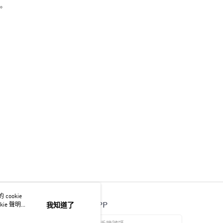
。
ookie
官方APP
ie 聲明使
我知道了