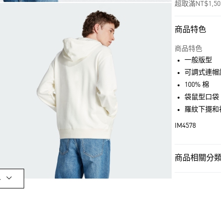
超取滿NT$1,5
商品特色
付款方式
信用卡一次付
商品特色
一般版型
超商取貨付款
可調式連帽
LINE Pay
100% 棉
袋鼠型口袋
街口支付
羅紋下擺和
IM4578
運送方式
全家取貨付款
商品相關分類 
每筆NT$80，滿
男性
男性服
多
付款後全家取
OUTLET
每筆NT$80，滿
男性
男性服
萊爾富取貨付