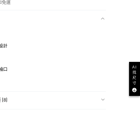
00免運
款
設計
AI
袖口
找
尺
寸
(8)
NT$1,500(含以上)免運費
飾
男性全部服飾
貨
NT$1,500(含以上)免運費
飾
男性長袖
款