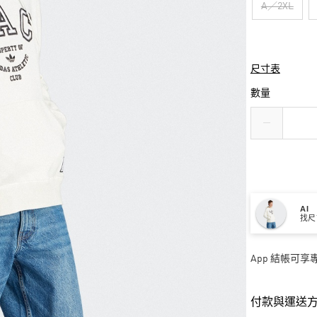
A／2XL
尺寸表
數量
AI
找尺
App 結帳可
付款與運送