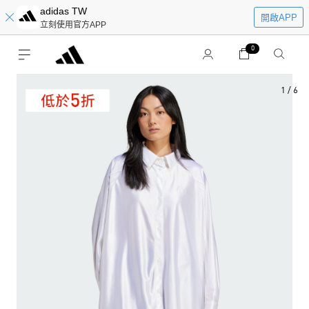
adidas TW
開啟APP
立刻使用官方APP
0
1
/
6