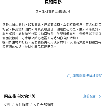
長袖襯衫
宅配
含再生材質的亮澤感襯衫
每筆NT$80，滿NT$1,500(含以上)免運費
付款後門市自取
這款adidas襯衫，版型寬鬆，經緞面處理，散發精緻氣息，正式休閒兩
每筆NT$80，滿NT$1,500(含以上)免運費
相宜。採用鈕扣開襟和傳統衣領設計，融蘊匠心巧思，更添俐落氣質。
廓形寬鬆，彰顯摩登格調；袖口收緊，呈現錐形廓形。弧形落尾下擺含
側開衩設計，力求帶來貼心遮覆，同時助你自如活動。
採用再生材料打造。我們通過再利用現有材料，以期減少廢棄物和對有
限資源的依賴，並減少產品環境足跡。
顯示電腦版詳細說明
商品相關分類 (8)
查看全部
女性
女性服飾
女性全部服飾