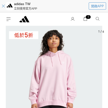
adidas TW
開啟APP
立刻使用官方APP
0
1
/
6