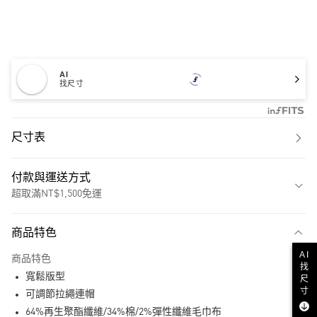
AI
找尺寸
尺寸表
付款與運送方式
超取滿NT$1,500免運
付款方式
商品特色
信用卡一次付款
AI
商品特色
找
超商取貨付款
寬鬆版型
尺
寸
LINE Pay
可調節拉繩連帽
64%再生聚酯纖維/34%棉/2%彈性纖維毛巾布