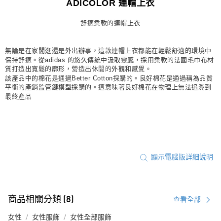
ADICOLOR 連帽上衣
宅配
舒適柔軟的連帽上衣
每筆NT$80，滿NT$1,500(含以上)免運費
付款後門市自取
無論是在家閒逛還是外出辦事，這款連帽上衣都能在輕鬆舒適的環境中
每筆NT$80，滿NT$1,500(含以上)免運費
保持舒適。從adidas 的悠久傳統中汲取靈感，採用柔軟的法國毛巾布材
質打造出寬鬆的廓形，營造出休閒的外觀和感覺。
該產品中的棉花是通過Better Cotton採購的。良好棉花是通過稱為品質
平衡的產銷監管鏈模型採購的。這意味著良好棉花在物理上無法追溯到
最終產品
顯示電腦版詳細說明
商品相關分類 (8)
查看全部
女性
女性服飾
女性全部服飾