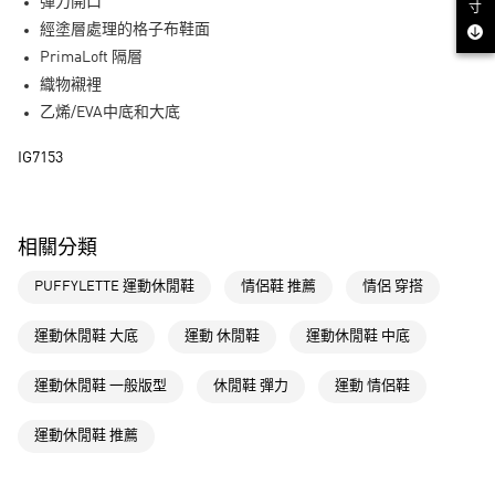
LINE Pay
彈力開口
寸
經塗層處理的格子布鞋面
街口支付
PrimaLoft 隔層
織物襯裡
運送方式
乙烯/EVA中底和大底
全家取貨付款
IG7153
每筆NT$80，滿NT$1,500(含以上)免運費
付款後全家取貨
每筆NT$80，滿NT$1,500(含以上)免運費
相關分類
萊爾富取貨付款
PUFFYLETTE 運動休閒鞋
情侶鞋 推薦
情侶 穿搭
每筆NT$80，滿NT$1,500(含以上)免運費
運動休閒鞋 大底
運動 休閒鞋
運動休閒鞋 中底
付款後萊爾富取貨
每筆NT$80，滿NT$1,500(含以上)免運費
運動休閒鞋 一般版型
休閒鞋 彈力
運動 情侶鞋
7-11取貨付款
運動休閒鞋 推薦
每筆NT$80，滿NT$1,500(含以上)免運費
付款後7-11取貨