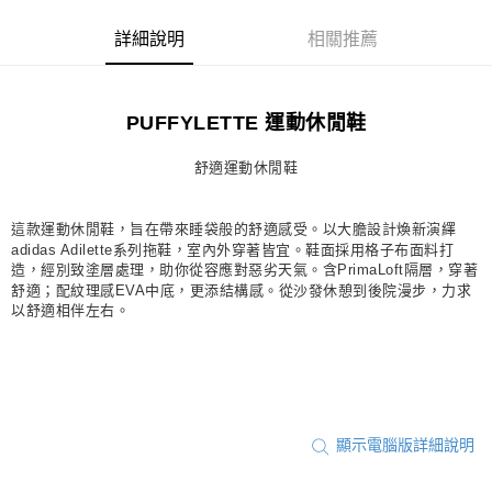
每筆NT$80，滿NT$1,500(含以上)免運費
詳細說明
相關推薦
宅配
每筆NT$80，滿NT$1,500(含以上)免運費
PUFFYLETTE 運動休閒鞋
付款後門市自取
每筆NT$80，滿NT$1,500(含以上)免運費
舒適運動休閒鞋
這款運動休閒鞋，旨在帶來睡袋般的舒適感受。以大膽設計煥新演繹
adidas Adilette系列拖鞋，室內外穿著皆宜。鞋面採用格子布面料打
造，經別致塗層處理，助你從容應對惡劣天氣。含PrimaLoft隔層，穿著
舒適；配紋理感EVA中底，更添結構感。從沙發休憩到後院漫步，力求
以舒適相伴左右。
顯示電腦版詳細說明