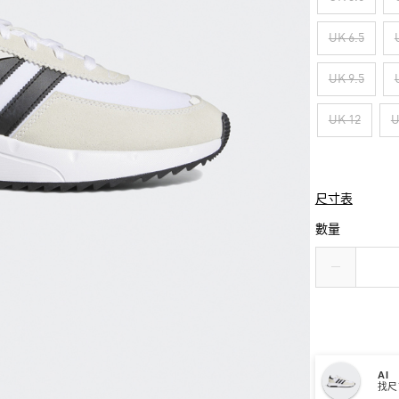
UK 6.5
UK 9.5
UK 12
U
尺寸表
數量
AI
找尺