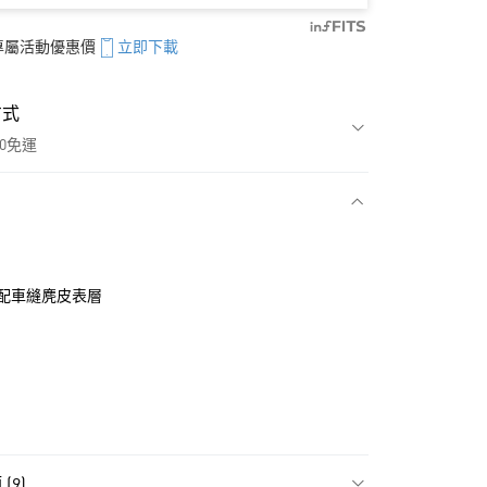
享專屬活動優惠價
立即下載
方式
00免運
款
配車縫麂皮表層
(9)