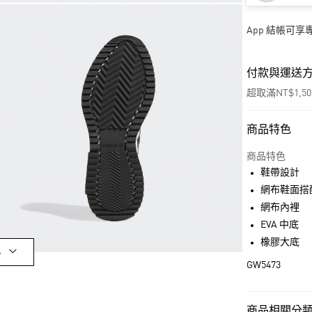
App 結帳可
付款與運送
超取滿NT$1,5
商品特色
付款方式
信用卡一次付
商品特色
鞋帶設計
超商取貨付款
網布鞋面搭
LINE Pay
網布內裡
EVA 中底
街口支付
橡膠大底
多
GW5473
運送方式
全家取貨付款
商品相關分類 