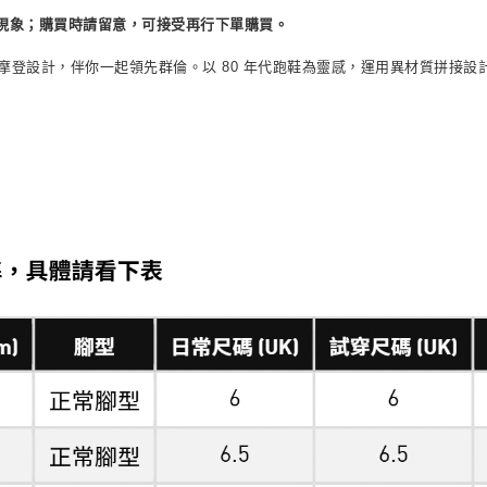
每筆NT$80，滿
現象；購買時請留意，可接受再行下單購買。
合復古氛圍和摩登設計，伴你一起領先群倫。以 80 年代跑鞋為靈感，運用異材質拼