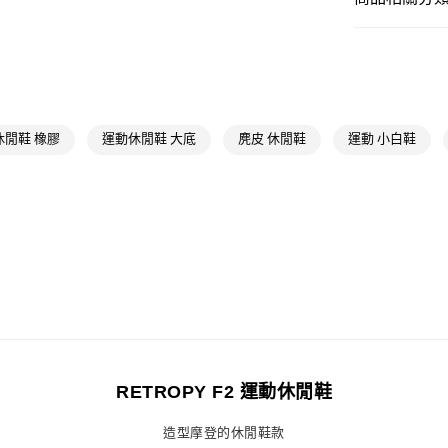
每筆NT$80，滿
男性
男性鞋
付款後全家取
OUTLET
每筆NT$80，滿
男性
男性鞋
萊爾富取貨付
女性
女性鞋
休閒鞋 橡膠
運動休閒鞋 大底
麂皮 休閒鞋
運動 小白鞋
每筆NT$80，滿
品牌
Origina
付款後萊爾富
女性
女性鞋
每筆NT$80，滿
品牌
Origina
7-11取貨付款
最新活動
爸
每筆NT$80，滿
最新活動
爸
付款後7-11取
每筆NT$80，滿
宅配
RETROPY F2 運動休閒鞋
每筆NT$80，滿
造型摩登的休閒鞋款
付款後門市自