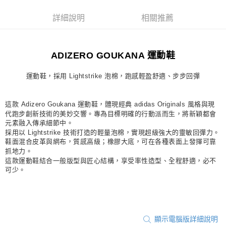
每筆NT$80，滿NT$1,500(含以上)免運費
詳細說明
相關推薦
宅配
每筆NT$80，滿NT$1,500(含以上)免運費
ADIZERO GOUKANA 運動鞋
付款後門市自取
每筆NT$80，滿NT$1,500(含以上)免運費
運動鞋，採用 Lightstrike 泡棉，跑感輕盈舒適、步步回彈
這款 Adizero Goukana 運動鞋，體現經典 adidas Originals 風格與現
代跑步創新技術的美妙交響。專為目標明確的行動派而生，將新穎都會
元素融入傳承細節中。
採用以 Lightstrike 技術打造的輕量泡棉，實現超級強大的靈敏回彈力。
鞋面混合皮革與網布，質感高級；橡膠大底，可在各種表面上發揮可靠
抓地力。
這款運動鞋結合一般版型與匠心結構，享受率性造型、全程舒適，必不
可少。
顯示電腦版詳細說明