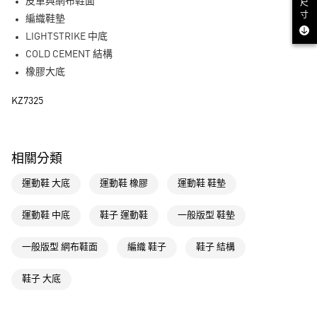
LINE Pay
皮革與網布鞋面
尺
寸
編織鞋墊
街口支付
LIGHTSTRIKE 中底
COLD CEMENT 結構
運送方式
橡膠大底
全家取貨付款
KZ7325
每筆NT$80，滿NT$1,500(含以上)免運費
付款後全家取貨
每筆NT$80，滿NT$1,500(含以上)免運費
相關分類
萊爾富取貨付款
運動鞋 大底
運動鞋 橡膠
運動鞋 鞋墊
每筆NT$80，滿NT$1,500(含以上)免運費
運動鞋 中底
鞋子 運動鞋
一般版型 鞋墊
付款後萊爾富取貨
每筆NT$80，滿NT$1,500(含以上)免運費
一般版型 網布鞋面
編織 鞋子
鞋子 結構
7-11取貨付款
鞋子 大底
每筆NT$80，滿NT$1,500(含以上)免運費
付款後7-11取貨