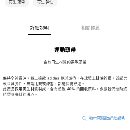
再生 頭帶
再生 彈性
每筆NT$80，滿NT$1,500(含以上)免運費
萊爾富取貨付款
每筆NT$80，滿NT$1,500(含以上)免運費
詳細說明
相關推薦
付款後萊爾富取貨
每筆NT$80，滿NT$1,500(含以上)免運費
運動頭帶
7-11取貨付款
每筆NT$80，滿NT$1,500(含以上)免運費
含有再生材質的柔軟頭帶
付款後7-11取貨
保持全神貫注。戴上這款 adidas 網球頭帶，在球場上排除幹擾。質感柔
每筆NT$80，滿NT$1,500(含以上)免運費
軟且具彈性，無論比賽或練習，都能保持舒適。
此產品採用再生材質製成，含有超過 40% 的回收原料，象徵我們協助終
宅配
結塑膠廢料的決心。
每筆NT$80，滿NT$1,500(含以上)免運費
付款後門市自取
每筆NT$80，滿NT$1,500(含以上)免運費
顯示電腦版詳細說明