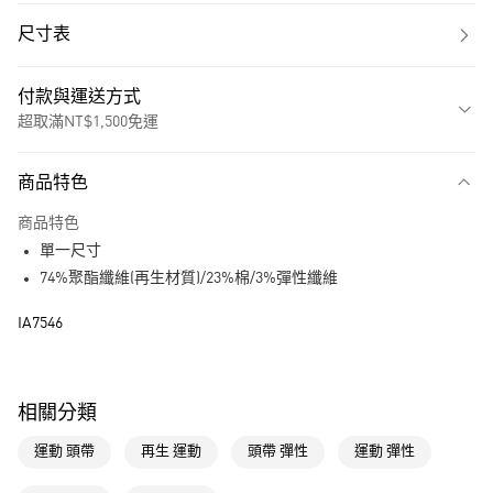
尺寸表
付款與運送方式
超取滿NT$1,500免運
付款方式
商品特色
信用卡一次付款
商品特色
超商取貨付款
單一尺寸
LINE Pay
74%聚酯纖維(再生材質)/23%棉/3%彈性纖維
街口支付
IA7546
運送方式
全家取貨付款
相關分類
每筆NT$80，滿NT$1,500(含以上)免運費
運動 頭帶
再生 運動
頭帶 彈性
運動 彈性
付款後全家取貨