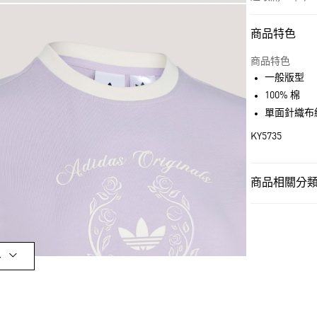
商品特色
付款方式
信用卡一次付
商品特色
一般版型
超商取貨付款
100% 棉
LINE Pay
單面針織布
KY5735
街口支付
商品相關分類 
運送方式
女性
女性服
全家取貨付款
每筆NT$80，滿
OUTLET
付款後全家取
女性
女性服
多
每筆NT$80，滿
品牌
Origina
萊爾富取貨付
品牌
Origina