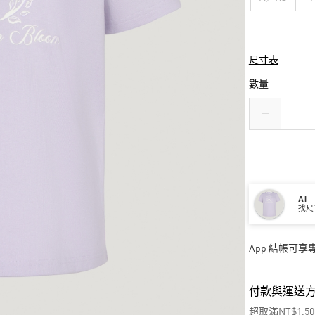
尺寸表
數量
AI
找尺
App 結帳可
付款與運送
超取滿NT$1,5