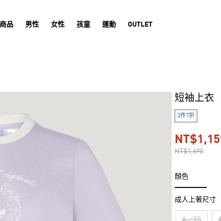
商品
男性
女性
孩童
運動
OUTLET
短袖上衣
3件7折
NT$1,15
NT$1,690
顏色
成人上著尺寸
A／XS