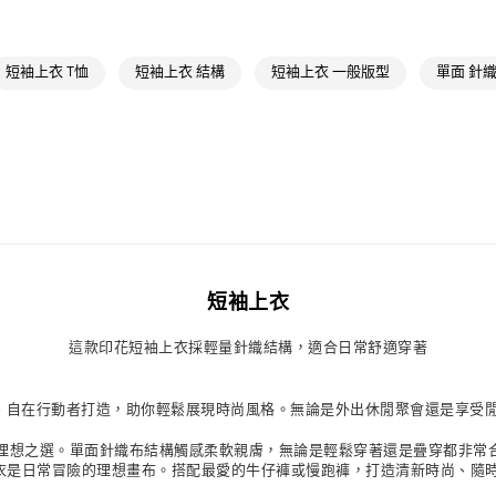
每筆NT$80，滿
最新活動
爸
付款後萊爾富
最新活動
爸
短袖上衣 T恤
短袖上衣 結構
短袖上衣 一般版型
單面 針
每筆NT$80，滿
7-11取貨付款
每筆NT$80，滿
付款後7-11取
每筆NT$80，滿
宅配
每筆NT$80，滿
短袖上衣
付款後門市自
這款印花短袖上衣採輕量針織結構，適合日常舒適穿著
每筆NT$80，滿
膽生活、自在行動者打造，助你輕鬆展現時尚風格。無論是外出休閒聚會還是享受閒
理想之選。單面針織布結構觸感柔軟親膚，無論是輕鬆穿著還是疊穿都非常
，這款短袖上衣是日常冒險的理想畫布。搭配最愛的牛仔褲或慢跑褲，打造清新時尚、