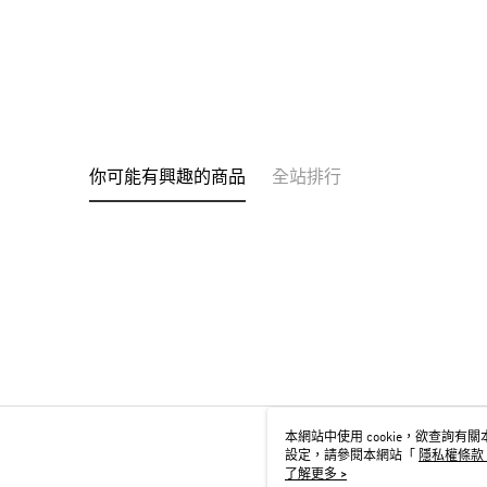
你可能有興趣的商品
全站排行
本網站中使用 cookie，欲查詢有關本
設定，請參閱本網站「
隱私權條款
用 cookie。
了解更多 >