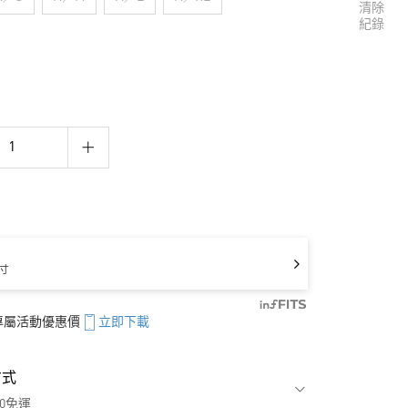
清除
紀錄
寸
享專屬活動優惠價
立即下載
方式
00免運