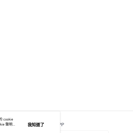
ookie
官方APP
ie 聲明使
我知道了