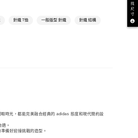
NT$1,500(含以上)免運費
找
氣有禮 | APP限定滿$3800折$300
尺
取貨
寸
氣有禮 | 2件8折；3件7折
織
針織 T恤
一般版型 針織
針織 結構
NT$1,500(含以上)免運費
NT$1,500(含以上)免運費
貨
NT$1,500(含以上)免運費
NT$1,500(含以上)免運費
取
NT$1,500(含以上)免運費
暇時光，都能完美融合經典的 adidas 態度和現代簡約設
合適。
隨時準備好迎接挑戰的造型。