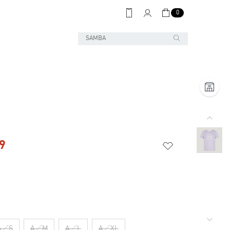
0
9
A／S
A／M
A／L
A／XL