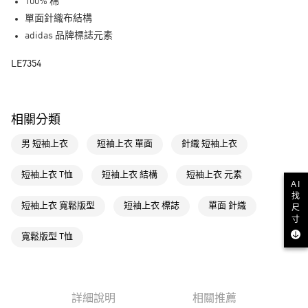
LINE Pay
100% 棉
單面針織布結構
街口支付
adidas 品牌標誌元素
運送方式
LE7354
全家取貨付款
每筆NT$80，滿NT$1,500(含以上)免運費
相關分類
付款後全家取貨
男 短袖上衣
短袖上衣 單面
針織 短袖上衣
每筆NT$80，滿NT$1,500(含以上)免運費
萊爾富取貨付款
短袖上衣 T恤
短袖上衣 結構
短袖上衣 元素
AI
每筆NT$80，滿NT$1,500(含以上)免運費
找
短袖上衣 寬鬆版型
短袖上衣 標誌
單面 針織
尺
付款後萊爾富取貨
寸
每筆NT$80，滿NT$1,500(含以上)免運費
寬鬆版型 T恤
7-11取貨付款
每筆NT$80，滿NT$1,500(含以上)免運費
詳細說明
相關推薦
付款後7-11取貨