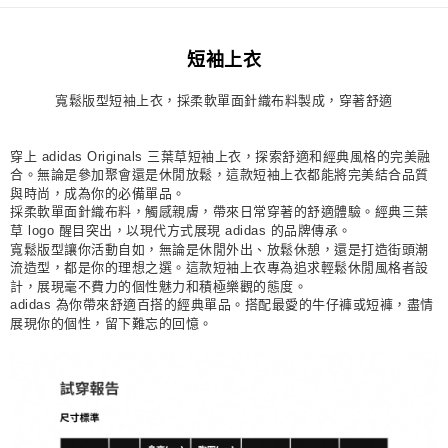
每筆NT$80，滿NT$1,500(含以上)免運費
短袖上衣
宅配
每筆NT$80，滿NT$1,500(含以上)免運費
寬鬆版型短袖上衣，採柔軟單面針織布料製成，穿著舒適
付款後門市自取
每筆NT$80，滿NT$1,500(含以上)免運費
穿上 adidas Originals 三葉草短袖上衣，探索舒適和經典風格的完美融
合。無論是參加聚會還是休閒放鬆，這款短袖上衣都能將完美結合品質
與時尚，成為你的必備單品。
採柔軟單面針織布料，觸感親膚，帶來日常穿著的舒適體驗。經典三葉
草 logo 醒目突出，以現代方式展現 adidas 的品牌傳承。
寬鬆版型讓你活動自如，無論是休閒外出、放鬆休憩，還是打造街頭潮
流造型，都是你的理想之選。這款短袖上衣專為追求輕鬆休閒風格者設
計，展現毫不費力的個性魅力和積極樂觀的態度。
adidas 為你帶來舒適百搭的經典單品。搭配最愛的牛仔褲或短褲，盡情
展現你的個性，留下難忘的回憶。