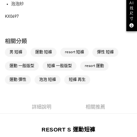
AI
泡泡紗
街口支付
找
尺
KX0697
寸
運送方式
全家取貨付款
相關分類
每筆NT$80，滿NT$1,500(含以上)免運費
男 短褲
運動 短褲
resort 短褲
彈性 短褲
付款後全家取貨
每筆NT$80，滿NT$1,500(含以上)免運費
運動 一般版型
短褲 一般版型
resort 運動
萊爾富取貨付款
運動 彈性
泡泡 短褲
短褲 再生
每筆NT$80，滿NT$1,500(含以上)免運費
付款後萊爾富取貨
每筆NT$80，滿NT$1,500(含以上)免運費
詳細說明
相關推薦
7-11取貨付款
每筆NT$80，滿NT$1,500(含以上)免運費
RESORT S 運動短褲
付款後7-11取貨