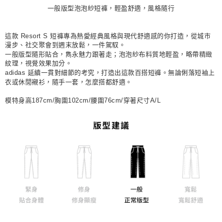
每筆NT$80，滿NT$1,500(含以上)免運費
一般版型泡泡紗短褲，輕盈舒適，風格隨行
宅配
每筆NT$80，滿NT$1,500(含以上)免運費
這款 Resort S 短褲專為熱愛經典風格與現代舒適感的你打造，從城市
漫步、社交聚會到週末放鬆，一件駕馭。
付款後門市自取
一般版型隨形貼合，雋永魅力跟著走；泡泡紗布料質地輕盈，略帶精緻
紋理，視覺效果加分。
每筆NT$80，滿NT$1,500(含以上)免運費
adidas 延續一貫對細節的考究，打造出這款百搭短褲。無論俐落短袖上
衣或休閒襯衫，隨手一套，怎麼搭都舒適。
模特身高187cm/胸圍102cm/腰圍76cm/穿著尺寸A/L