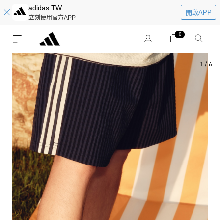
adidas TW
開啟APP
立刻使用官方APP
0
1
/
6