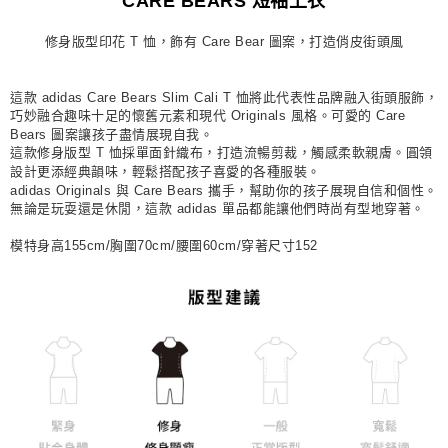
CARE BEARS 短袖上衣
每筆NT$80，滿NT$1,500(含以上)免運費
修身版型印花 T 恤，飾有 Care Bear 圖案，打造俏皮街頭風
宅配
每筆NT$80，滿NT$1,500(含以上)免運費
這款 adidas Care Bears Slim Cali T 恤將此代表性品牌融入街頭服飾，
付款後門市自取
巧妙融合趣味十足的懷舊元素和現代 Originals 風格。可愛的 Care
Bears 圖案讓孩子盡情展現自我。
每筆NT$80，滿NT$1,500(含以上)免運費
這款修身版型 T 恤採單面針織布，打造流暢剪裁，觸感柔軟親膚。圓領
設計更添經典韻味，輕鬆搭配孩子喜愛的各種服裝。
adidas Originals 與 Care Bears 攜手，幫助你的孩子展現自信和個性。
無論是玩耍還是休閒，這款 adidas 單品都能讓他們時尚有型地穿著。
模特身高155cm/胸圍70cm/腰圍60cm/穿著尺寸152