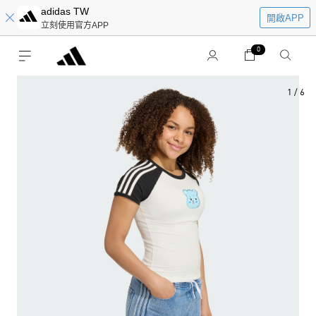
adidas TW
開啟APP
立刻使用官方APP
0
1
/
6