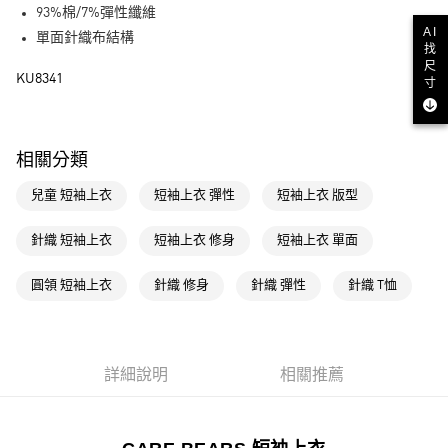
93%棉/7%彈性纖維
街口支付
AI
單面針織布結構
找
尺
運送方式
KU8341
寸
全家取貨付款
每筆NT$80，滿NT$1,500(含以上)免運費
相關分類
付款後全家取貨
兒童 短袖上衣
短袖上衣 彈性
短袖上衣 版型
每筆NT$80，滿NT$1,500(含以上)免運費
萊爾富取貨付款
針織 短袖上衣
短袖上衣 修身
短袖上衣 單面
每筆NT$80，滿NT$1,500(含以上)免運費
圓領 短袖上衣
針織 修身
針織 彈性
針織 T恤
付款後萊爾富取貨
每筆NT$80，滿NT$1,500(含以上)免運費
7-11取貨付款
詳細說明
相關推薦
每筆NT$80，滿NT$1,500(含以上)免運費
付款後7-11取貨