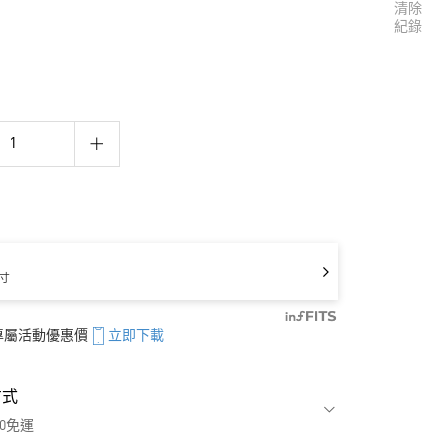
清除
紀錄
寸
享專屬活動優惠價
立即下載
方式
00免運