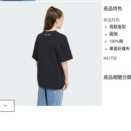
商品特色
付款方式
信用卡一次付
商品特色
寬鬆版型
超商取貨付款
圓領
LINE Pay
100%棉
單面針織布
街口支付
KS1733
運送方式
商品相關分類 
全家取貨付款
孩童
孩童服
每筆NT$80，滿
孩童
孩童服
付款後全家取
多
品牌
Origina
每筆NT$80，滿
品牌
Origina
萊爾富取貨付
每筆NT$80，滿
最新活動
爸