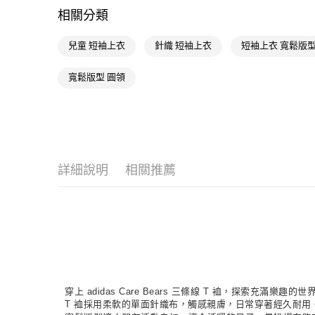
相關分類
兒童 短袖上衣
針織 短袖上衣
短袖上衣 寬鬆版
寬鬆版型 圓領
詳細說明
相關推薦
穿上 adidas Care Bears 三條線 T 裇，探索充
T 裇採用柔軟的單面針織布，觸感親膚，日常穿著經久耐