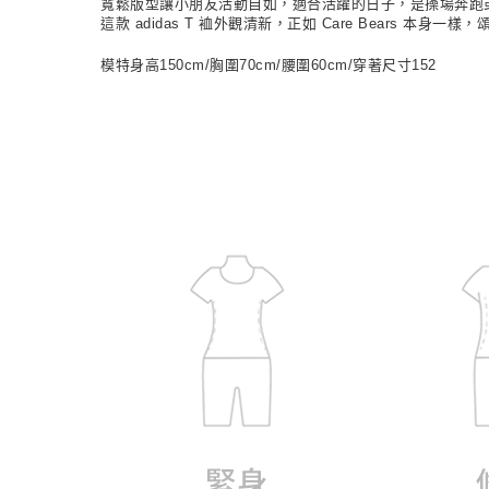
寬鬆版型讓小朋友活動自如，適合活躍的日子，是操場奔跑
這款 adidas T 裇外觀清新，正如 Care Bears 本身一
模特身高150cm/胸圍70cm/腰圍60cm/穿著尺寸152