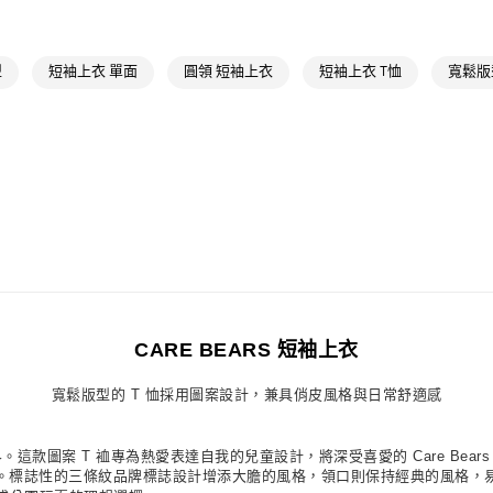
孩童
最新商
付款後萊爾富
每筆NT$80，滿
最新活動
Or
型
短袖上衣 單面
圓領 短袖上衣
短袖上衣 T恤
寬鬆版
7-11取貨付款
每筆NT$80，滿
付款後7-11取
每筆NT$80，滿
宅配
每筆NT$80，滿
付款後門市自
每筆NT$80，滿
CARE BEARS 短袖上衣
寬鬆版型的 T 恤採用圖案設計，兼具俏皮風格與日常舒適感
滿樂趣的世界。這款圖案 T 裇專為熱愛表達自我的兒童設計，將深受喜愛的 Care 
用。標誌性的三條紋品牌標誌設計增添大膽的風格，領口則保持經典的風格，