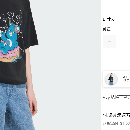
尺寸表
數量
AI
找尺
App 結帳可
付款與運送
超取滿NT$1,5