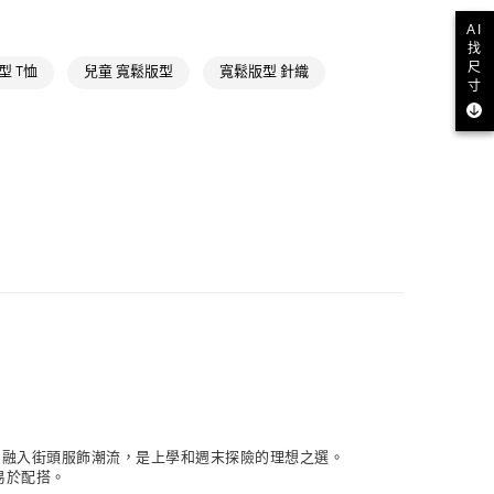
品
取貨
AI
找
NT$1,500(含以上)免運費
iginals
Care Bears夢幻聯名
尺
型 T恤
兒童 寬鬆版型
寬鬆版型 針織
寸
NT$1,500(含以上)免運費
貨
NT$1,500(含以上)免運費
NT$1,500(含以上)免運費
取
NT$1,500(含以上)免運費
Bears 融入街頭服飾潮流，是上學和週末探險的理想之選。
易於配搭。