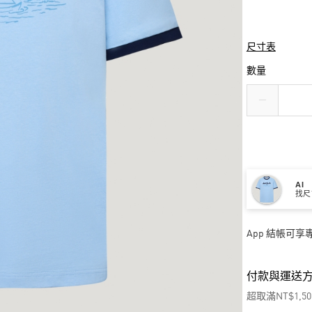
尺寸表
數量
AI
找尺
App 結帳可
付款與運送
超取滿NT$1,5