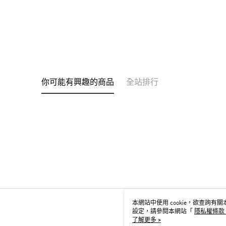
你可能有興趣的商品
全站排行
本網站中使用 cookie，欲查詢有關本
設定，請參閱本網站「
隱私權條款
用 cookie。
了解更多 >