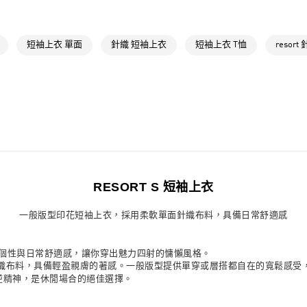
付款後萊爾富
每筆NT$80，滿
短袖上衣 單面
針織 短袖上衣
短袖上衣 T恤
resort
7-11取貨付款
每筆NT$80，滿
付款後7-11取
每筆NT$80，滿
宅配
每筆NT$80，滿
RESORT S 短袖上衣
付款後門市自
每筆NT$80，滿
一般版型印花短袖上衣，採用柔軟單面針織布料，具備日常舒適感
iginals 個性與日常舒適感，讓你穿出魅力四射的慵懶風格。
織布料，具備輕盈親膚的著感。一般版型提供單穿或層搭都自在的寬鬆感受
叛逆精神，是休閒場合的絕佳選擇。