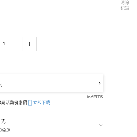
清除
紀錄
寸
享專屬活動優惠價
立即下載
方式
00免運