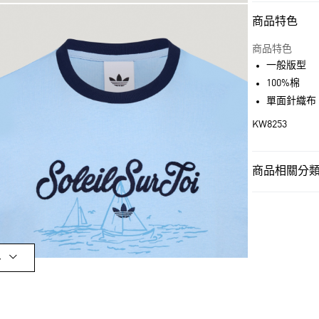
商品特色
付款方式
信用卡一次付
商品特色
一般版型
超商取貨付款
100%棉
LINE Pay
單面針織布
KW8253
街口支付
商品相關分類 
運送方式
男性
男性服
全家取貨付款
每筆NT$80，滿
男性
男性服
付款後全家取
品牌
Origina
多
每筆NT$80，滿
品牌
Origina
萊爾富取貨付
最新活動
爸
每筆NT$80，滿
最新活動
Or