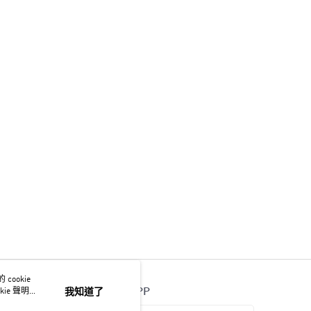
ookie
官方APP
ie 聲明使
我知道了