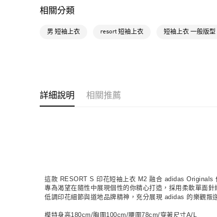
相關分類
男 短袖上衣
resort 短袖上衣
短袖上衣 一般版型
詳細說明
相關推薦
這款 RESORT S 印花短袖上衣 M2 融合 adidas Or
專為渴望在隨性中展現個性的你精心打造，採用柔軟單面針
低調印花細節與道地品牌精神，充分展現 adidas 的樂觀
模特身高180cm/胸圍100cm/腰圍78cm/穿著尺寸A/L