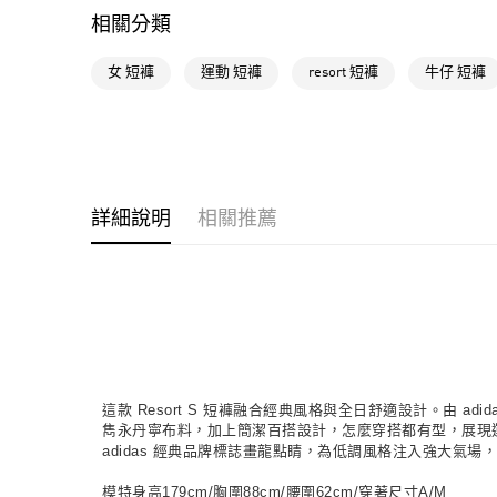
相關分類
女 短褲
運動 短褲
resort 短褲
牛仔 短褲
詳細說明
相關推薦
這款 Resort S 短褲融合經典風格與全日舒適設計。由 ad
雋永丹寧布料，加上簡潔百搭設計，怎麼穿搭都有型，展現
adidas 經典品牌標誌畫龍點睛，為低調風格注入強大氣
模特身高179cm/胸圍88cm/腰圍62cm/穿著尺寸A/M