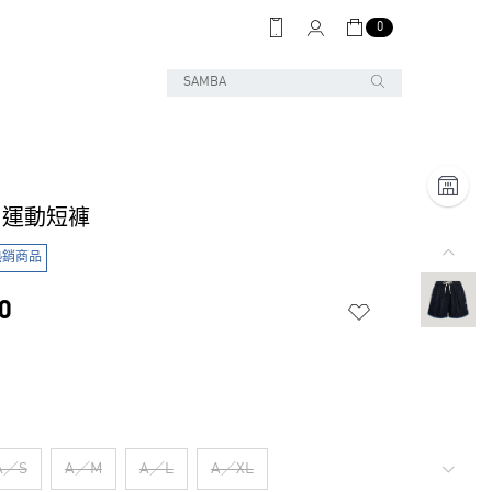
0
 S 運動短褲
熱銷商品
0
A／S
A／M
A／L
A／XL