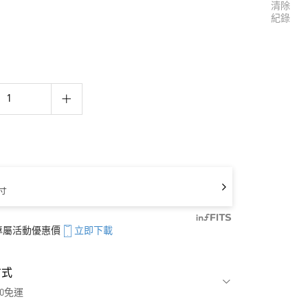
清除
紀錄
寸
享專屬活動優惠價
立即下載
方式
00免運