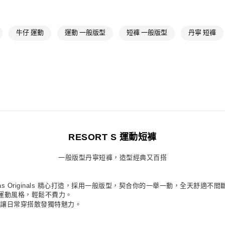
付款後萊爾富
每筆NT$80，滿
牛仔 運動
運動 一般版型
短褲 一般版型
丹寧 短褲
7-11取貨付款
每筆NT$80，滿
付款後7-11取
每筆NT$80，滿
宅配
每筆NT$80，滿
RESORT S 運動短褲
付款後門市自
每筆NT$80，滿
一般版型丹寧短褲，造型經典又百搭
idas Originals 精心打造，採用一般版型，契合你的一舉一動，全天舒適不間
運動風格，輕鬆不費力。
場，讓日常穿搭散發獨特魅力。