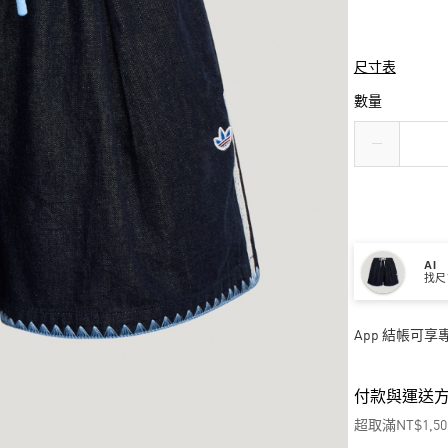
尺寸表
數量
AI
找尺
App 結帳可
付款與運送
超取滿NT$1,5