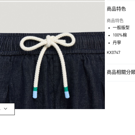
商品特色
付款方式
信用卡一次付
商品特色
一般版型
超商取貨付款
100%棉
LINE Pay
丹寧
KX0747
街口支付
商品相關分類 
運送方式
女性
女性服
全家取貨付款
每筆NT$80，滿
女性
女性服
付款後全家取
品牌
Origina
多
每筆NT$80，滿
品牌
Origina
萊爾富取貨付
最新活動
爸
每筆NT$80，滿
最新活動
Or