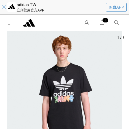
adidas TW
開啟APP
立刻使用官方APP
0
1
/
6