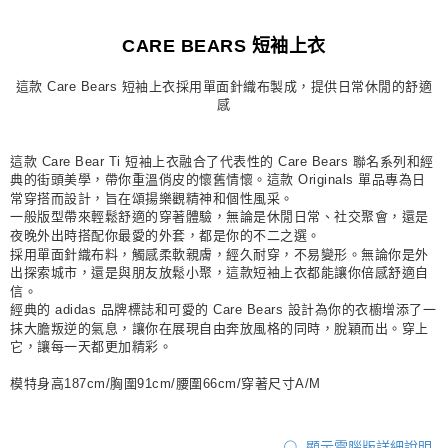
每筆NT$80，滿NT$1,500(含以上)免運費
CARE BEARS 短袖上衣
宅配
每筆NT$80，滿NT$1,500(含以上)免運費
這款 Care Bears 短袖上衣採用單面針織布製成，提供日常休閒的舒適
感
付款後門市自取
每筆NT$80，滿NT$1,500(含以上)免運費
這款 Care Bear Ti 短袖上衣融合了代表性的 Care Bears 聯名系列和經
典的街頭美學，帶你重溫俏皮的懷舊情懷。這款 Originals 單品專為日
常穿搭而設計，旨在頌揚樂觀精神和個性風采。
一般版型帶來輕鬆舒適的穿著體驗，無論是休閒日常、社交聚會，還是
夜晚外出時搭配你最愛的外套，都是你的不二之選。
採用單面針織布料，觸感柔軟親膚，經久耐穿，不易變形。無論你是外
出探索城市，還是與朋友放鬆小聚，這款短袖上衣都能讓你倍感舒適自
信。
經典的 adidas 品牌標誌和可愛的 Care Bears 設計為你的衣櫥增添了一
抹大膽叛逆的氣息，讓你在展現自由奔放風格的同時，脫穎而出。穿上
它，讓每一天都更加精彩。
模特身高187cm/胸圍91cm/腰圍66cm/穿著尺寸A/M
顯示電腦版詳細說明