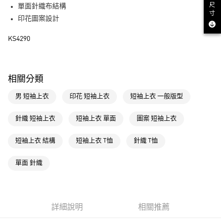
尺
單面針織布結構
街口支付
寸
印花圖案設計
運送方式
KS4290
全家取貨付款
每筆NT$80，滿NT$1,500(含以上)免運費
相關分類
付款後全家取貨
男 短袖上衣
印花 短袖上衣
短袖上衣 一般版型
每筆NT$80，滿NT$1,500(含以上)免運費
萊爾富取貨付款
針織 短袖上衣
短袖上衣 單面
圖案 短袖上衣
每筆NT$80，滿NT$1,500(含以上)免運費
短袖上衣 結構
短袖上衣 T恤
針織 T恤
付款後萊爾富取貨
每筆NT$80，滿NT$1,500(含以上)免運費
單面 針織
7-11取貨付款
每筆NT$80，滿NT$1,500(含以上)免運費
詳細說明
相關推薦
付款後7-11取貨