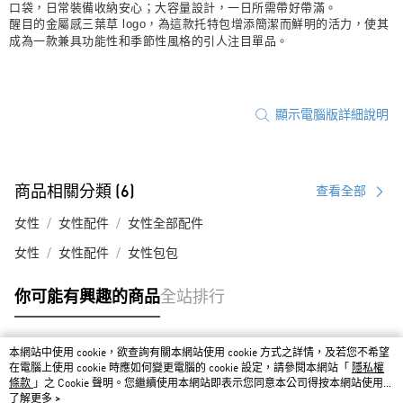
口袋，日常裝備收納安心；大容量設計，一日所需帶好帶滿。
醒目的金屬感三葉草 logo，為這款托特包增添簡潔而鮮明的活力，使其
成為一款兼具功能性和季節性風格的引人注目單品。
顯示電腦版詳細說明
商品相關分類 (6)
查看全部
女性
女性配件
女性全部配件
女性
女性配件
女性包包
你可能有興趣的商品
全站排行
本網站中使用 cookie，欲查詢有關本網站使用 cookie 方式之詳情，及若您不希望
熱門標籤
在電腦上使用 cookie 時應如何變更電腦的 cookie 設定，請參閱本網站「
隱私權
條款
」之 Cookie 聲明。您繼續使用本網站即表示您同意本公司得按本網站使用條
款之 Cookie 聲明使用 cookie。
了解更多 >