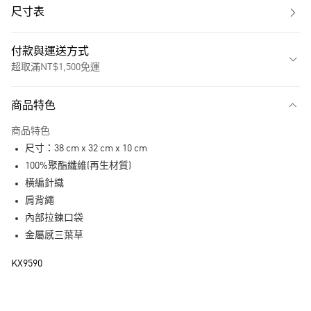
尺寸表
付款與運送方式
超取滿NT$1,500免運
付款方式
商品特色
信用卡一次付款
商品特色
超商取貨付款
尺寸：38 cm x 32 cm x 10 cm
LINE Pay
100%聚酯纖維(再生材質)
橫編針織
街口支付
肩背繩
內部拉鍊口袋
運送方式
金屬感三葉草
全家取貨付款
KX9590
每筆NT$80，滿NT$1,500(含以上)免運費
付款後全家取貨