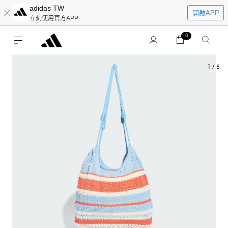
adidas TW
開啟APP
立刻使用官方APP
0
1
/
6