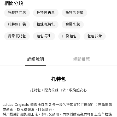
每筆NT$80，滿NT$1,500(含以上)免運費
相關分類
萊爾富取貨付款
托特包 包包
托特包 再生
托特包 金屬
每筆NT$80，滿NT$1,500(含以上)免運費
托特包 口袋
拉鍊 托特包
金屬 包包
付款後萊爾富取貨
每筆NT$80，滿NT$1,500(含以上)免運費
肩背 托特包
包包 再生
口袋 包包
包包 拉鍊
7-11取貨付款
每筆NT$80，滿NT$1,500(含以上)免運費
詳細說明
相關推薦
付款後7-11取貨
每筆NT$80，滿NT$1,500(含以上)免運費
宅配
托特包
每筆NT$80，滿NT$1,500(含以上)免運費
托特包，配有拉鍊口袋，收納超安心
付款後門市自取
每筆NT$80，滿NT$1,500(含以上)免運費
adidas Originals 鉤織托特包 2 是一款名符其實的百搭配件：無論單肩
或斜背，都風格耀眼，目光隨行。
採用橫編針織鉤織工法，輕巧又耐用。內側斜紋布襯內裡配上安全拉鍊