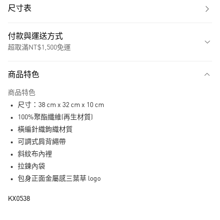
尺寸表
付款與運送方式
超取滿NT$1,500免運
付款方式
商品特色
信用卡一次付款
商品特色
超商取貨付款
尺寸：38 cm x 32 cm x 10 cm
LINE Pay
100%聚酯纖維(再生材質)
橫編針織鉤織材質
街口支付
可調式肩背繩帶
斜紋布內裡
運送方式
拉鍊內袋
全家取貨付款
包身正面金屬感三葉草 logo
每筆NT$80，滿NT$1,500(含以上)免運費
KX0538
付款後全家取貨