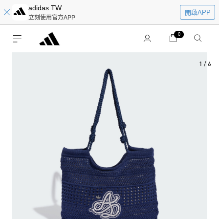
adidas TW
開啟APP
立刻使用官方APP
0
1
/
6