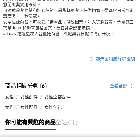
悠閒風與實用設計。
可調式肩背繩帶和打結細節，肩背與斜背，任你切換，從都會日常到海
灘度假，一包駕馭。
安全拉鍊內袋，可收妥必備物品；條紋圖案，注入玩趣新意。金屬感三
葉草 logo 和海軍風格圖案，為日常身影更吸睛。
adidas 透過這款大容量托特包，讓經典夏日配件清新升級。
顯示電腦版詳細說明
商品相關分類 (6)
查看全部
女性
女性配件
女性全部配件
女性
女性配件
女性包包
你可能有興趣的商品
全站排行