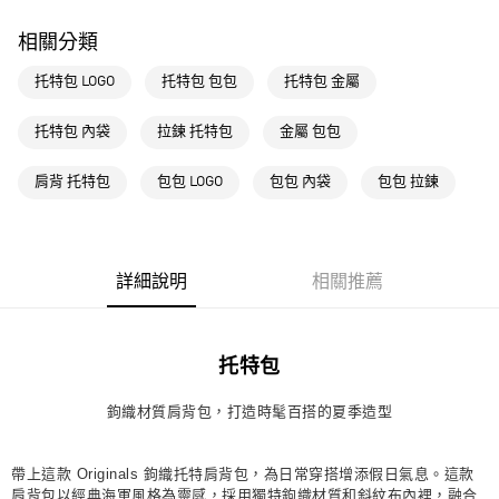
每筆NT$80，滿NT$1,500(含以上)免運費
相關分類
萊爾富取貨付款
每筆NT$80，滿NT$1,500(含以上)免運費
托特包 LOGO
托特包 包包
托特包 金屬
付款後萊爾富取貨
托特包 內袋
拉鍊 托特包
金屬 包包
每筆NT$80，滿NT$1,500(含以上)免運費
肩背 托特包
包包 LOGO
包包 內袋
包包 拉鍊
7-11取貨付款
每筆NT$80，滿NT$1,500(含以上)免運費
付款後7-11取貨
詳細說明
相關推薦
每筆NT$80，滿NT$1,500(含以上)免運費
宅配
每筆NT$80，滿NT$1,500(含以上)免運費
托特包
付款後門市自取
鉤織材質肩背包，打造時髦百搭的夏季造型
每筆NT$80，滿NT$1,500(含以上)免運費
帶上這款 Originals 鉤織托特肩背包，為日常穿搭增添假日氣息。這款
肩背包以經典海軍風格為靈感，採用獨特鉤織材質和斜紋布內裡，融合