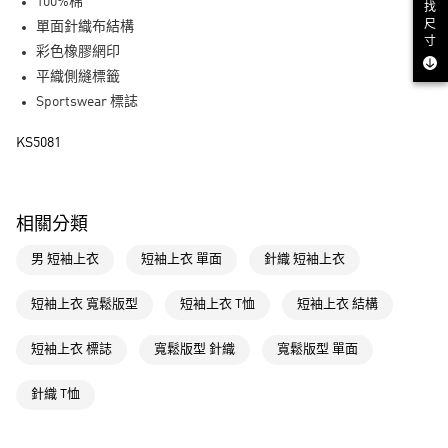
LINE Pay
100%棉
找
尺
單面針織布結構
街口支付
寸
彩色橡膠網印
平織側縫標籤
運送方式
Sportswear 標誌
全家取貨付款
KS5081
每筆NT$80，滿NT$1,500(含以上)免運費
付款後全家取貨
每筆NT$80，滿NT$1,500(含以上)免運費
相關分類
萊爾富取貨付款
男 短袖上衣
短袖上衣 單面
針織 短袖上衣
每筆NT$80，滿NT$1,500(含以上)免運費
短袖上衣 寬鬆版型
短袖上衣 T恤
短袖上衣 結構
付款後萊爾富取貨
每筆NT$80，滿NT$1,500(含以上)免運費
短袖上衣 標誌
寬鬆版型 針織
寬鬆版型 單面
7-11取貨付款
針織 T恤
每筆NT$80，滿NT$1,500(含以上)免運費
付款後7-11取貨