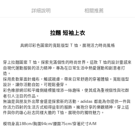
每筆NT$80，滿NT$1,500(含以上)免運費
詳細說明
相關推薦
宅配
每筆NT$80，滿NT$1,500(含以上)免運費
拉麵 短袖上衣
付款後門市自取
每筆NT$80，滿NT$1,500(含以上)免運費
具網印彩色圖案的寬鬆版型 T 恤，展現活力時尚風格
穿上拉麵圖案 T 恤，探索充滿個性的時尚世界。這款 T 恤的設計靈感來
自現代運動服裝的活力精神，專為在日常生活中熱愛運動和創意者打
造。
採用柔軟單面針織布，觸感親膚，帶來日常舒適的穿著體驗。寬鬆版型
設計，讓你活動自如，可輕鬆疊穿。
彩色橡膠網印和平織側縫標籤增添一絲趣味，使其成為重視個性與社群
者引人注目的作品。
無論是與朋友外出聚會還是探索新的活動，adidas 都能為你提供一件與
你活力四射的生活方式相得益彰的服飾。擁抱分享的樂觀精神，穿上這
件與你的雄心壯志同樣大膽的 T恤，展現你的獨特魅力。
模特身高188cm/胸圍94cm/腰圍75cm/穿著尺寸A/M