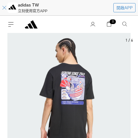
adidas TW
開啟APP
立刻使用官方APP
0
1
/
6