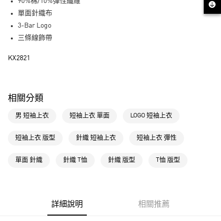
LINE Pay
90%棉/10%彈性纖維
單面針織布
街口支付
3-Bar Logo
三條線飾帶
運送方式
KX2821
全家取貨付款
每筆NT$80，滿NT$1,500(含以上)免運費
付款後全家取貨
相關分類
每筆NT$80，滿NT$1,500(含以上)免運費
男 短袖上衣
短袖上衣 單面
LOGO 短袖上衣
萊爾富取貨付款
每筆NT$80，滿NT$1,500(含以上)免運費
短袖上衣 版型
針織 短袖上衣
短袖上衣 彈性
付款後萊爾富取貨
單面 針織
針織 T恤
針織 版型
T恤 版型
每筆NT$80，滿NT$1,500(含以上)免運費
7-11取貨付款
每筆NT$80，滿NT$1,500(含以上)免運費
詳細說明
相關推薦
付款後7-11取貨