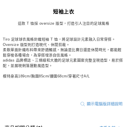
每筆NT$80，滿NT$1,500(含以上)免運費
短袖上衣
宅配
這款 T 恤採 oversize 版型，打造引人注目的足球風格
每筆NT$80，滿NT$1,500(含以上)免運費
付款後門市自取
Tiro 足球球衣風格針織短袖 T 恤，將足球設計元素融入日常穿搭。
每筆NT$80，滿NT$1,500(含以上)免運費
Oversize 版型則打造現代、休閒剪裁。
柔軟單面針織布料帶來舒適觸感，無論是比賽日還是休閒時光，都能輕
鬆穿梭各種場合，為穿搭增添自信風格。
adidas 品牌標誌、三條線和大膽的足球元素圖案完整呈現造型，易於搭
配，並展現俐落運動風造型。
模特身高189cm/胸圍85cm/腰圍68cm/穿著尺寸A/L
顯示電腦版詳細說明