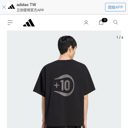
adidas TW
開啟APP
立刻使用官方APP
0
1
/
6