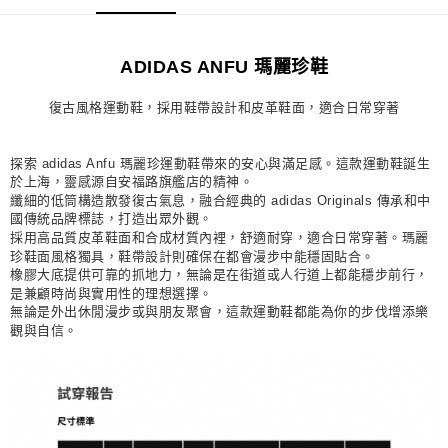
每筆NT$80，滿NT$1,500(含以上)免運費
宅配
ADIDAS ANFU 瑪麗珍鞋
每筆NT$80，滿NT$1,500(含以上)免運費
復古風格運動鞋，採用鞋帶設計和皮革鞋面，適合日常穿著
付款後門市自取
每筆NT$80，滿NT$1,500(含以上)免運費
探索 adidas Anfu 瑪麗珍運動鞋帶來的安心與滿足感。這款運動鞋誕生
於上海，靈感源自安福路旗艦店的精神。
纖細的低筒構造散發復古氣息，融合經典的 adidas Originals 傳承和中
國傳統品牌標誌，打造出眾外觀。
採用高品質皮革鞋面和合成材質內裡，舒適耐穿，適合日常穿著。瑪麗
珍鞋面風格獨具，鞋帶設計則確保在都會漫步中能穩固貼合。
橡膠大底提供可靠的抓地力，無論是在街道或人行道上都能穩步前行，
是兼顧時尚與實用性的理想選擇。
無論是外出休閒漫步或與朋友聚會，這款運動鞋都能為你的步伐增添樂
觀與自信。