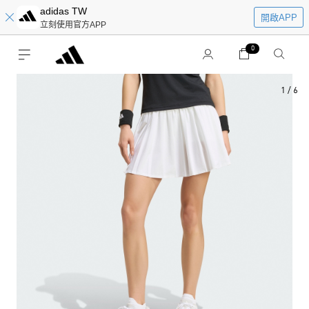
adidas TW
開啟APP
立刻使用官方APP
0
1
/
6