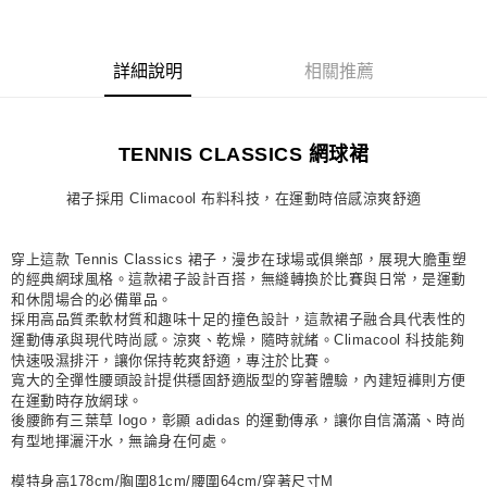
每筆NT$80，滿NT$1,500(含以上)免運費
宅配
詳細說明
相關推薦
每筆NT$80，滿NT$1,500(含以上)免運費
付款後門市自取
TENNIS CLASSICS 網球裙
每筆NT$80，滿NT$1,500(含以上)免運費
裙子採用 Climacool 布料科技，在運動時倍感涼爽舒適
穿上這款 Tennis Classics 裙子，漫步在球場或俱樂部，展現大膽重塑
的經典網球風格。這款裙子設計百搭，無縫轉換於比賽與日常，是運動
和休閒場合的必備單品。
採用高品質柔軟材質和趣味十足的撞色設計，這款裙子融合具代表性的
運動傳承與現代時尚感。涼爽、乾燥，隨時就緒。Climacool 科技能夠
快速吸濕排汗，讓你保持乾爽舒適，專注於比賽。
寬大的全彈性腰頭設計提供穩固舒適版型的穿著體驗，內建短褲則方便
在運動時存放網球。
後腰飾有三葉草 logo，彰顯 adidas 的運動傳承，讓你自信滿滿、時尚
有型地揮灑汗水，無論身在何處。
模特身高178cm/胸圍81cm/腰圍64cm/穿著尺寸M