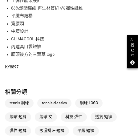
LINE Pay
全彈性腰頭設計
86%聚酯纖維(再生材質)/14%彈性纖維
街口支付
平織布結構
寬腰頭
運送方式
中腰設計
全家取貨付款
CLIMACOOL 科技
AI
找
每筆NT$80，滿NT$1,500(含以上)免運費
內建具口袋短褲
尺
腰頭後方的三葉草 logo
寸
付款後全家取貨
每筆NT$80，滿NT$1,500(含以上)免運費
KY8897
萊爾富取貨付款
每筆NT$80，滿NT$1,500(含以上)免運費
相關分類
付款後萊爾富取貨
tennis 網球
tennis classics
網球 LOGO
每筆NT$80，滿NT$1,500(含以上)免運費
7-11取貨付款
網球 短褲
網球 女
科技 彈性
透氣 短褲
每筆NT$80，滿NT$1,500(含以上)免運費
彈性 短褲
吸濕排汗 短褲
平織 短褲
付款後7-11取貨