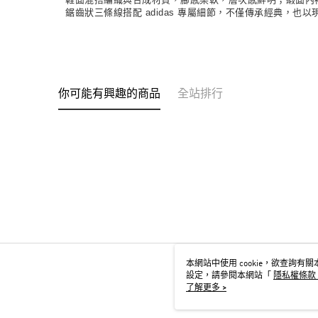
鋸齒狀三條線搭配 adidas 專屬細節，不僅傳承經典，
你可能有興趣的商品
全站排行
本網站中使用 cookie，欲查詢有關本
設定，請參閱本網站「
隱私權條款
用 cookie。
了解更多 >