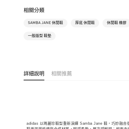
相關分類
SAMBA JANE 休閒鞋
厚底 休閒鞋
休閒鞋 橡膠
一般版型 鞋墊
詳細說明
相關推薦
adidas 以瑪麗珍鞋型重新演繹 Samba Jane 鞋，巧
鞋面混搭編織與合成材質，腳感柔軟，層次感鮮明；緞面內