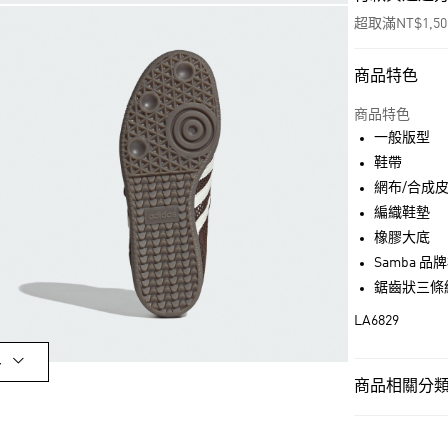
超取滿NT$1,5
商品特色
付款方式
信用卡一次付
商品特色
一般版型
超商取貨付款
鞋帶
LINE Pay
網布/合成
編織鞋墊
街口支付
橡膠大底
Samba 品
鋸齒狀三條
運送方式
LA6829
全家取貨付款
每筆NT$80，滿
多
商品相關分類 
付款後全家取
每筆NT$80，滿
女性
女性鞋