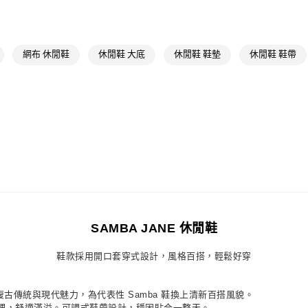
萊爾富取貨付
女性
女性鞋
每筆NT$80，滿
品牌
Origina
付款後萊爾富
品牌
Origina
網布 休閒鞋
休閒鞋 大底
休閒鞋 鞋墊
休閒鞋 鞋帶
每筆NT$80，滿
最新活動
Or
7-11取貨付款
最新活動
爸
每筆NT$80，滿
最新活動
Or
付款後7-11取
每筆NT$80，滿
宅配
每筆NT$80，滿
付款後門市自
SAMBA JANE 休閒鞋
每筆NT$80，滿
鞋款採用開口套穿式設計，風格百搭，輕鬆好穿
妙融合復古傳統與現代魅力，為代表性 Samba 鞋換上清新百搭風貌。
裡，舒適滿溢。可調式鞋帶設計，穩固貼合一整天。