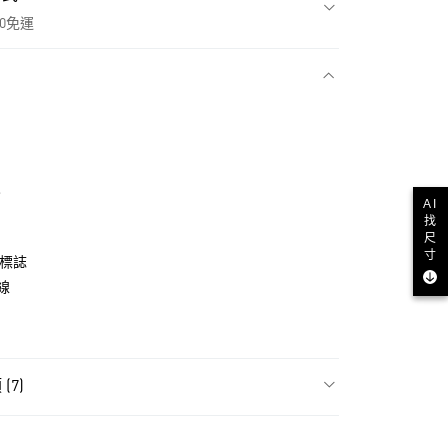
00免運
款
皮
AI
找
尺
寸
牌標誌
線
NT$1,500(含以上)免運費
(7)
貨
NT$1,500(含以上)免運費
類
女性全部鞋類