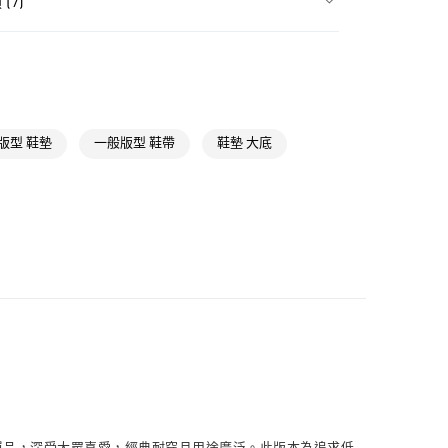
(7)
貨
NT$1,500(含以上)免運費
類
女性全部鞋類
款
類
女性Originals
NT$1,500(含以上)免運費
ls
Originals鞋類
取貨
ls
Originals全部商品
版型 鞋墊
一般版型 鞋帶
鞋墊 大底
NT$1,500(含以上)免運費
iginals
經典T-TOE系列
氣有禮 | APP限定滿$3800折$300
NT$1,500(含以上)免運費
iginals
Handball
貨
NT$1,500(含以上)免運費
NT$1,500(含以上)免運費
取
NT$1,500(含以上)免運費
服飾的必備單品，深受大眾喜愛，經典耐穿且用途廣泛。此版本為追求低