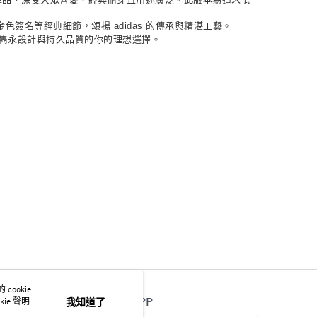
簽名等經典細節，頌揚 adidas 的傳承與精湛工藝。
求雋永設計與持久品質的你的理想選擇。
ookie
官方APP
ie 聲明使
我知道了