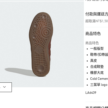
付款與運送
超取滿NT$1,5
商品特色
付款方式
信用卡一次付
商品特色
一般版型
超商取貨付款
鞋帶/扣帶
LINE Pay
真皮
合成鞋墊
街口支付
橡膠大底
Cold Cemen
三葉草 logo
運送方式
多
LA6439
全家取貨付款
每筆NT$80，滿