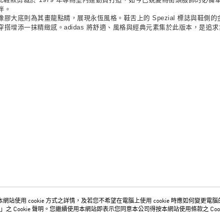
伴。
底則為其畫龍點睛，展現永恆風格。鞋舌上的 Spezial 標誌與鞋側的金色
搭增添一抹精緻感。adidas 將舒適、風格與經典元素集於此版本，是追
網站使用 cookie 方式之詳情，及若您不希望在電腦上使用 cookie 時應如何變更電腦的 c
關於我們
客服資訊
」之 Cookie 聲明。您繼續使用本網站即表示您同意本公司得按本網站使用條款之 Cook