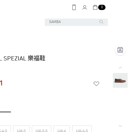
0
L SPEZIAL 樂福鞋
1
 4.5
UK 5
UK 5.5
UK 6
UK 6.5