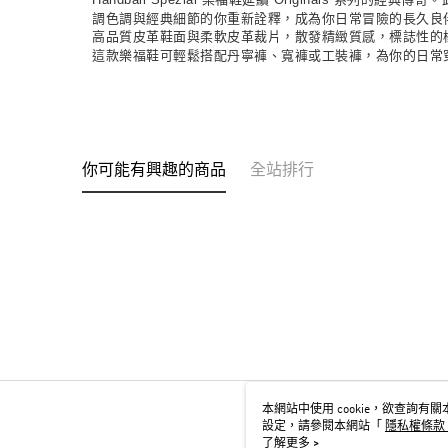
調色調與經典細節的你重新詮釋，成為你日常冒險的長久良
高品質皮革鞋面與柔軟皮革裁片，散發精緻質感，標誌性的橡膠大
這款樂福鞋可輕鬆搭配丹寧褲、寬褲或工裝褲，為你的日常穿
你可能有興趣的商品
全站排行
本網站中使用 cookie，欲查詢有關本
設定，請參閱本網站「
隱私權條款
用 cookie。
了解更多 >