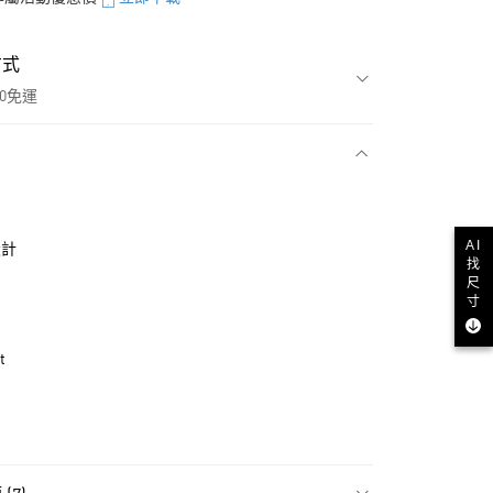
方式
00免運
款
AI
設計
找
尺
寸
t
NT$1,500(含以上)免運費