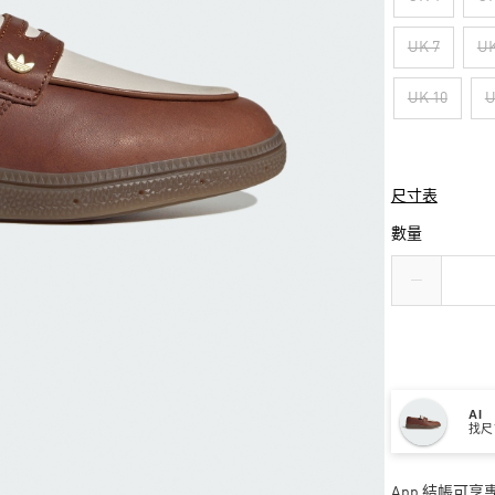
UK 7
UK
UK 10
U
尺寸表
數量
AI
找尺
App 結帳可