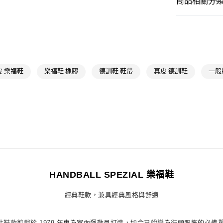
商品相關分類 
付款後全家取
每筆NT$80，滿
女性
女性鞋
萊爾富取貨付
女性
女性鞋
每筆NT$80，滿
品牌
Origina
付款後萊爾富
品牌
Origina
皮 樂福鞋
樂福鞋 橡膠
德訓鞋 鞋帶
真皮 德訓鞋
一般
每筆NT$80，滿
最新活動
Or
7-11取貨付款
最新活動
爸
每筆NT$80，滿
最新活動
Or
付款後7-11取
每筆NT$80，滿
宅配
HANDBALL SPEZIAL 樂福鞋
每筆NT$80，滿
經典鞋款，兼具經典風格與舒適
付款後門市自
每筆NT$80，滿
s 系列的經典傳奇。此鞋款剪裁於 1979 年專為室內運動員打造，如今已蛻變為街頭