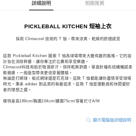
詳細說明
相關推薦
每筆NT$80，滿NT$1,500(含以上)免運費
宅配
PICKLEBALL KITCHEN 短袖上衣
每筆NT$80，滿NT$1,500(含以上)免運費
付款後門市自取
採用 Climacool 技術的 T 恤，帶來涼爽、乾燥的舒適感受
每筆NT$80，滿NT$1,500(含以上)免運費
這款 Pickleball Kitchen 圖案 T 恤為球場帶來大膽有趣的風格。它的設
計旨在消除幹擾，讓你專注於比賽和享受樂趣。
Climacool科技有助於吸濕排汗，保持乾爽舒適。單面針織布結構觸感柔
軟親膚，一般版型帶來更佳穿著體驗。
無論是打網球、板式網球還是匹克球，這款 T 恤都能讓你盡情享受球場
時光。秉承 adidas 對品質的執著追求，這款 T 恤是運動員和休閒愛好
者的理想之選。
模特身高189cm/胸圍104cm/腰圍75cm/穿著尺寸A/M
顯示電腦版詳細說明