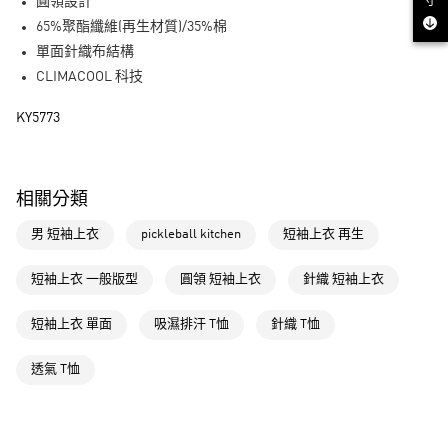
寸
LINE Pay
圓領設計
65%聚酯纖維(再生材質)/35%棉
街口支付
單面針織布結構
CLIMACOOL 科技
運送方式
KY5773
全家取貨付款
每筆NT$80，滿NT$1,500(含以上)免運費
付款後全家取貨
相關分類
每筆NT$80，滿NT$1,500(含以上)免運費
男 短袖上衣
pickleball kitchen
短袖上衣 再生
萊爾富取貨付款
每筆NT$80，滿NT$1,500(含以上)免運費
短袖上衣 一般版型
圓領 短袖上衣
針織 短袖上衣
付款後萊爾富取貨
短袖上衣 單面
吸濕排汗 T恤
針織 T恤
每筆NT$80，滿NT$1,500(含以上)免運費
透氣 T恤
7-11取貨付款
每筆NT$80，滿NT$1,500(含以上)免運費
付款後7-11取貨