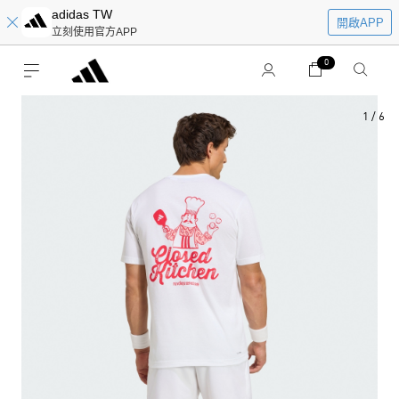
adidas TW
開啟APP
立刻使用官方APP
0
1
/
6