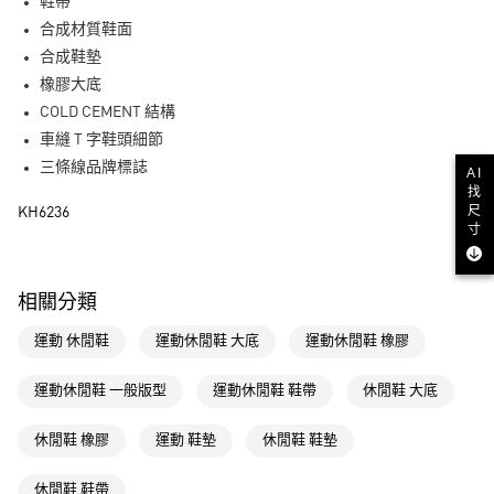
LINE Pay
鞋帶
合成材質鞋面
街口支付
合成鞋墊
橡膠大底
運送方式
COLD CEMENT 結構
全家取貨付款
車縫 T 字鞋頭細節
每筆NT$80，滿NT$1,500(含以上)免運費
三條線品牌標誌
AI
找
付款後全家取貨
尺
KH6236
寸
每筆NT$80，滿NT$1,500(含以上)免運費
萊爾富取貨付款
相關分類
每筆NT$80，滿NT$1,500(含以上)免運費
運動 休閒鞋
運動休閒鞋 大底
運動休閒鞋 橡膠
付款後萊爾富取貨
每筆NT$80，滿NT$1,500(含以上)免運費
運動休閒鞋 一般版型
運動休閒鞋 鞋帶
休閒鞋 大底
7-11取貨付款
休閒鞋 橡膠
運動 鞋墊
休閒鞋 鞋墊
每筆NT$80，滿NT$1,500(含以上)免運費
付款後7-11取貨
休閒鞋 鞋帶