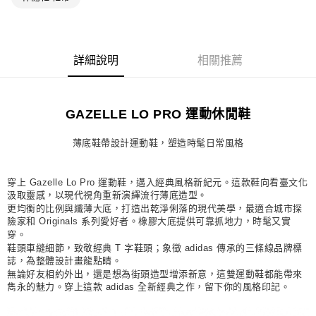
每筆NT$80，滿NT$1,500(含以上)免運費
宅配
每筆NT$80，滿NT$1,500(含以上)免運費
詳細說明
相關推薦
付款後門市自取
每筆NT$80，滿NT$1,500(含以上)免運費
GAZELLE LO PRO 運動休閒鞋
薄底鞋帶設計運動鞋，塑造時髦日常風格
穿上 Gazelle Lo Pro 運動鞋，邁入經典風格新紀元。這款鞋向看臺文化
汲取靈感，以現代視角重新演繹流行薄底造型。
更均衡的比例與纖薄大底，打造出乾淨俐落的現代美學，最適合城市探
險家和 Originals 系列愛好者。橡膠大底提供可靠抓地力，時髦又實
穿。
鞋頭車縫細節，致敬經典 T 字鞋頭；象徵 adidas 傳承的三條線品牌標
誌，為整體設計畫龍點睛。
無論好友相約外出，還是想為街頭造型增添新意，這雙運動鞋都能帶來
雋永的魅力。穿上這款 adidas 全新經典之作，留下你的風格印記。