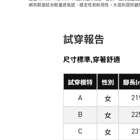
網布鞋面結合輕量透氣感、穩定性和耐用性，大底則提供額