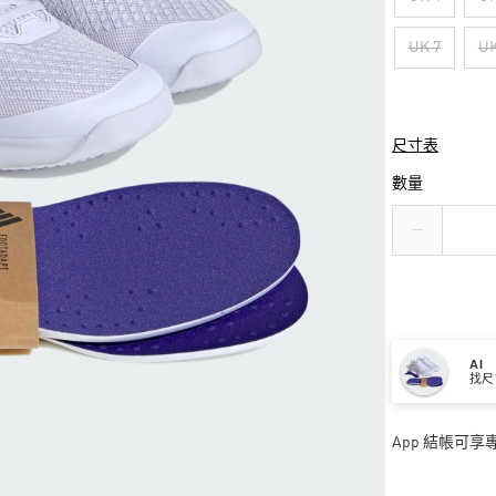
UK 7
UK
尺寸表
數量
AI
找尺
App 結帳可