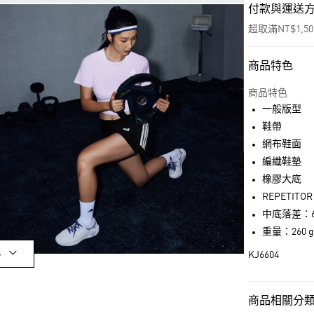
付款與運送
超取滿NT$1,5
商品特色
付款方式
信用卡一次付
商品特色
一般版型
超商取貨付款
鞋帶
LINE Pay
網布鞋面
編織鞋墊
街口支付
橡膠大底
REPETIT
中底落差：6 m
運送方式
重量：260 g
全家取貨付款
多
KJ6604
每筆NT$80，滿
付款後全家取
商品相關分類 
每筆NT$80，滿