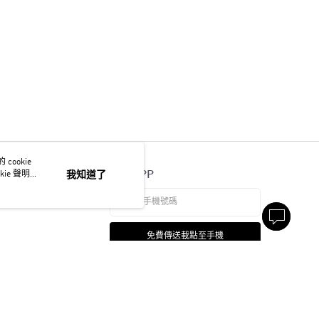
ookie
官方APP
ie 聲明使
我知道了
免費傳送載點至手機
本站最佳瀏覽環境請使用 Google Chrome、Firefox 或 Edge 以上版本