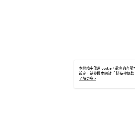
本網站中使用 cookie，欲查詢有關本
設定，請參閱本網站「
隱私權條款
用 cookie。
了解更多 >
TW-MWG1-67-35 Web2.0 De
© 2026 by 台灣阿迪達斯股份有限公司