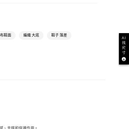
類
女性全部鞋類
款
NT$1,500(含以上)免運費
類
女性訓練
訓練鞋類
取貨
NT$1,500(含以上)免運費
訓練全部商品
網布鞋面
編織 大底
鞋子 落差
AI
找
氣有禮 | APP限定滿$3800折$300
尺
NT$1,500(含以上)免運費
寸
貨
NT$1,500(含以上)免運費
NT$1,500(含以上)免運費
取
NT$1,500(含以上)免運費
舒適感、支撐和保護作用。