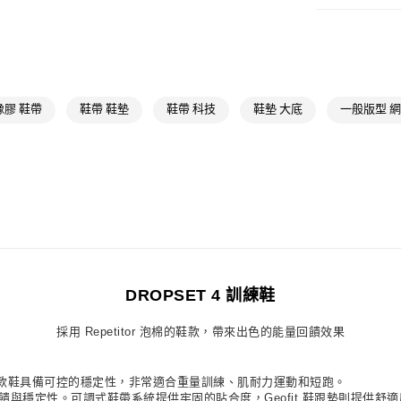
女性
女性鞋
萊爾富取貨付
每筆NT$80，滿
女性
女性鞋
運動
訓練
付款後萊爾富
每筆NT$80，滿
運動
訓練
橡膠 鞋帶
鞋帶 鞋墊
鞋帶 科技
鞋墊 大底
一般版型 
最新活動
爸
7-11取貨付款
每筆NT$80，滿
付款後7-11取
每筆NT$80，滿
宅配
每筆NT$80，滿
DROPSET 4 訓練鞋
付款後門市自
採用 Repetitor 泡棉的鞋款，帶來出色的能量回饋效果
每筆NT$80，滿
夥伴。這款鞋具備可控的穩定性，非常適合重量訓練、肌耐力運動和短跑。
致的能量回饋與穩定性。可調式鞋帶系統提供牢固的貼合度，Geofit 鞋跟墊則提供