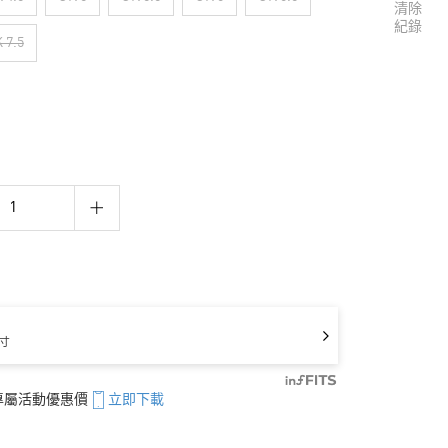
清除
紀錄
 7.5
寸
享專屬活動優惠價
立即下載