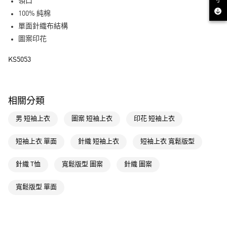
寸
LINE Pay
領口
100% 純棉
街口支付
單面針織布結構
圖案印花
運送方式
KS5053
全家取貨付款
每筆NT$80，滿NT$1,500(含以上)免運費
付款後全家取貨
相關分類
每筆NT$80，滿NT$1,500(含以上)免運費
男 短袖上衣
圖案 短袖上衣
印花 短袖上衣
萊爾富取貨付款
每筆NT$80，滿NT$1,500(含以上)免運費
短袖上衣 單面
針織 短袖上衣
短袖上衣 寬鬆版型
付款後萊爾富取貨
針織 T恤
寬鬆版型 圖案
針織 圖案
每筆NT$80，滿NT$1,500(含以上)免運費
寬鬆版型 單面
7-11取貨付款
每筆NT$80，滿NT$1,500(含以上)免運費
付款後7-11取貨