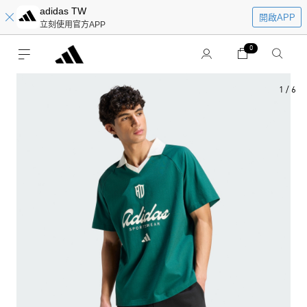
adidas TW
開啟APP
立刻使用官方APP
0
1
/
6