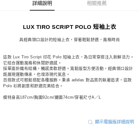
詳細說明
相關推薦
每筆NT$80，滿NT$1,500(含以上)免運費
宅配
LUX TIRO SCRIPT POLO 短袖上衣
每筆NT$80，滿NT$1,500(含以上)免運費
付款後門市自取
具經典領口設計的短袖上衣，穿著輕鬆舒適，風格時尚
每筆NT$80，滿NT$1,500(含以上)免運費
這款 Lux Tiro Script 印花 Polo 短袖上衣，為日常穿搭注入新鮮活力。
它結合運動風格和休閒舒適感。
採單面針織布結構，觸感柔軟舒適。寬鬆版型方便活動，經典領口設計
既展現運動傳承，也增添現代氣息。
百搭款式可輕鬆搭配各種服飾。秉承 adidas 對品質的執著追求，這款
Polo 衫將創意和舒適完美結合。
模特身高187cm/胸圍92cm/腰圍74cm/穿著尺寸A／L
顯示電腦版詳細說明