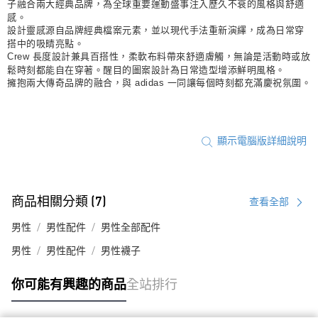
子融合兩大經典品牌，為全球重要運動盛事注入歷久不衰的風格與舒適
感。
設計靈感源自品牌經典檔案元素，並以現代手法重新演繹，成為日常穿
搭中的吸睛亮點。
Crew 長度設計兼具百搭性，柔軟布料帶來舒適膚觸，無論是活動時或放
鬆時刻都能自在穿著。醒目的圖案設計為日常造型增添鮮明風格。
擁抱兩大傳奇品牌的融合，與 adidas 一同讓每個時刻都充滿慶祝氛圍。
顯示電腦版詳細說明
商品相關分類 (7)
查看全部
男性
男性配件
男性全部配件
男性
男性配件
男性襪子
你可能有興趣的商品
全站排行