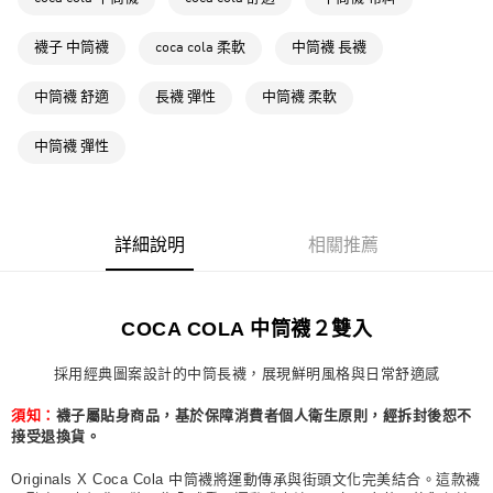
每筆NT$80，滿NT$1,500(含以上)免運費
萊爾富取貨付款
襪子 中筒襪
coca cola 柔軟
中筒襪 長襪
每筆NT$80，滿NT$1,500(含以上)免運費
中筒襪 舒適
長襪 彈性
中筒襪 柔軟
付款後萊爾富取貨
每筆NT$80，滿NT$1,500(含以上)免運費
中筒襪 彈性
7-11取貨付款
每筆NT$80，滿NT$1,500(含以上)免運費
詳細說明
相關推薦
付款後7-11取貨
每筆NT$80，滿NT$1,500(含以上)免運費
宅配
COCA COLA 中筒襪２雙入
每筆NT$80，滿NT$1,500(含以上)免運費
採用經典圖案設計的中筒長襪，展現鮮明風格與日常舒適感
付款後門市自取
襪子屬貼身商品，基於保障消費者個人衛生原則，經拆封後恕不
須知：
每筆NT$80，滿NT$1,500(含以上)免運費
接受退換貨。
Originals X Coca Cola 中筒襪將運動傳承與街頭文化完美結合。這款襪