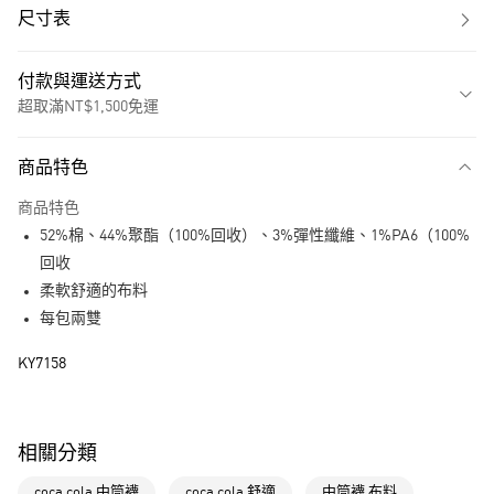
尺寸表
付款與運送方式
超取滿NT$1,500免運
付款方式
商品特色
信用卡一次付款
商品特色
超商取貨付款
52%棉、44%聚酯（100%回收）、3%彈性纖維、1%PA6（100%
LINE Pay
回收
柔軟舒適的布料
街口支付
每包兩雙
運送方式
KY7158
全家取貨付款
每筆NT$80，滿NT$1,500(含以上)免運費
相關分類
付款後全家取貨
coca cola 中筒襪
coca cola 舒適
中筒襪 布料