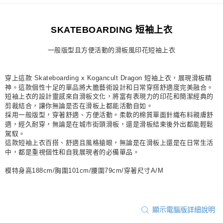
每筆NT$80，滿NT$1,500(含以上)免運費
SKATEBOARDING 短袖上衣
宅配
每筆NT$80，滿NT$1,500(含以上)免運費
一般版型且方便活動的滑板風印花短袖上衣
付款後門市自取
每筆NT$80，滿NT$1,500(含以上)免運費
穿上這款 Skateboarding x Kogancult Dragon 短袖上衣，展現滑板精
神。這款個性十足的單品將大膽藝術設計和日常穿搭舒適度完美融合。
短袖上衣的設計靈感來自滑板文化，將富有表現力的印花和簡潔經典的
剪裁結合，讓你無論是否在滑板上都能活動自如。
採用一般版型，穿著舒適、方便活動。柔軟的棉質單面針織布料親膚舒
適，經久耐穿，無論是在城市街頭滑板，還是滑板結束後外出都能輕鬆
駕馭。
這款短袖上衣百搭、舒適且風格搶眼，無論是在滑板上還是在日常生活
中，都是重視個性和自我展現者的必備單品。
模特身高188cm/胸圍101cm/腰圍79cm/穿著尺寸A/M
顯示電腦版詳細說明