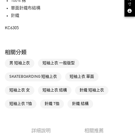
LINE Pay
100% 棉
寸
單面針織布結構
街口支付
針織
運送方式
KC6305
全家取貨付款
每筆NT$80，滿NT$1,500(含以上)免運費
相關分類
付款後全家取貨
男 短袖上衣
短袖上衣 一般版型
每筆NT$80，滿NT$1,500(含以上)免運費
萊爾富取貨付款
SKATEBOARDING 短袖上衣
短袖上衣 單面
每筆NT$80，滿NT$1,500(含以上)免運費
短袖上衣 女
短袖上衣 結構
針織 短袖上衣
付款後萊爾富取貨
每筆NT$80，滿NT$1,500(含以上)免運費
短袖上衣 T恤
針織 T恤
針織 結構
7-11取貨付款
每筆NT$80，滿NT$1,500(含以上)免運費
詳細說明
相關推薦
付款後7-11取貨