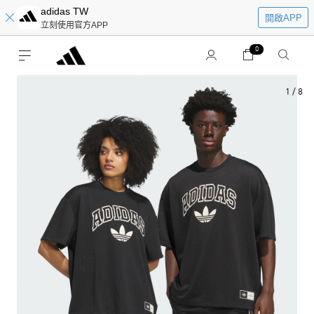
adidas TW
開啟APP
立刻使用官方APP
0
1
/
8