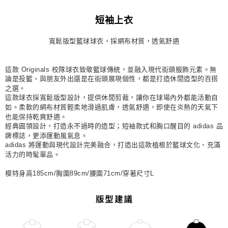
每筆NT$80，滿NT$1,500(含以上)免運費
短袖上衣
宅配
寬鬆版型籃球球衣，採網布材質，透氣舒適
每筆NT$80，滿NT$1,500(含以上)免運費
付款後門市自取
這款 Originals 校隊球衣致敬籃球傳統，並融入現代街頭服飾元素。無
每筆NT$80，滿NT$1,500(含以上)免運費
論是投籃、與朋友外出還是在街頭展現個性，都是打造休閒造型的百搭
之選。
這款球衣採寬鬆版型設計，提供休閒剪裁，讓你在球場內外都能活動自
如。柔軟的網布材質輕柔地滑過肌膚，透氣舒適，即使在炎熱的天氣下
也能保持乾爽舒適。
經典圓領設計，打造永不過時的造型；短袖款式和胸口醒目的 adidas 品
牌標誌，更添運動風氣息。
adidas 將運動與現代設計完美融合，打造出這款植根於籃球文化、充滿
活力的時髦單品。
模特身高185cm/胸圍89cm/腰圍71cm/穿著尺寸L