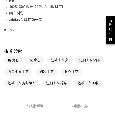
LINE Pay
圓領
100% 聚酯纖維 (100% 為回收材質)
街口支付
網布材質
adidas 品牌標誌元素
AI
運送方式
找
尺
KG9171
全家取貨付款
寸
每筆NT$80，滿NT$1,500(含以上)免運費
付款後全家取貨
相關分類
每筆NT$80，滿NT$1,500(含以上)免運費
男 背心
女 背心
短袖上衣 女
短袖上衣 網布
萊爾富取貨付款
每筆NT$80，滿NT$1,500(含以上)免運費
圓領 短袖上衣
圓領 上衣
背心 上衣
付款後萊爾富取貨
短袖上衣 寬鬆版型
短袖上衣 標誌
短袖上衣 回收
每筆NT$80，滿NT$1,500(含以上)免運費
7-11取貨付款
每筆NT$80，滿NT$1,500(含以上)免運費
詳細說明
相關推薦
付款後7-11取貨