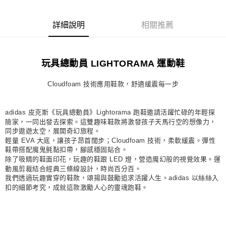
宅配
每筆NT$80，滿NT$1,500(含以上)免運費
詳細說明
相關推薦
付款後門市自取
每筆NT$80，滿NT$1,500(含以上)免運費
玩具總動員 LIGHTORAMA 運動鞋
Cloudfoam 技術應用鞋款，舒適緩震每一步
adidas 皮克斯《玩具總動員》Lightorama 跑鞋邀請活躍忙碌的年輕探
險家，一同出發去探索。這雙趣味鞋款將激發孩子天馬行空的想像力，
同步遨遊太空，展開奇幻旅程。
輕量 EVA 大底，讓孩子昂首闊步；Cloudfoam 技術，柔軟緩震。彈性
鞋帶搭配魔鬼氈黏扣帶，腳感穩固貼合。
除了吸睛的鞋面印花，玩趣的鞋跟 LED 燈，營造魔幻般的視覺效果。運
動風剪裁結合經典三條線設計，時尚百分百。
我們透過玩趣實穿的鞋款，頌揚與鼓勵追求活躍人生。adidas 以絲絲入
扣的細節考究，成就這款激勵人心的靈魂跑鞋。