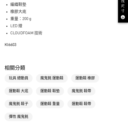
街口支付
找
編織鞋墊
尺
寸
橡膠大底
運送方式
重量：200 g
全家取貨付款
LED 燈
每筆NT$80，滿NT$1,500(含以上)免運費
CLOUDFOAM 技術
付款後全家取貨
KI6603
每筆NT$80，滿NT$1,500(含以上)免運費
萊爾富取貨付款
相關分類
每筆NT$80，滿NT$1,500(含以上)免運費
玩具 總動員
魔鬼氈 運動鞋
運動鞋 橡膠
付款後萊爾富取貨
每筆NT$80，滿NT$1,500(含以上)免運費
運動鞋 大底
運動鞋 鞋墊
魔鬼氈 鞋帶
7-11取貨付款
魔鬼氈 鞋子
運動鞋 重量
運動鞋 鞋帶
每筆NT$80，滿NT$1,500(含以上)免運費
付款後7-11取貨
彈性 魔鬼氈
每筆NT$80，滿NT$1,500(含以上)免運費