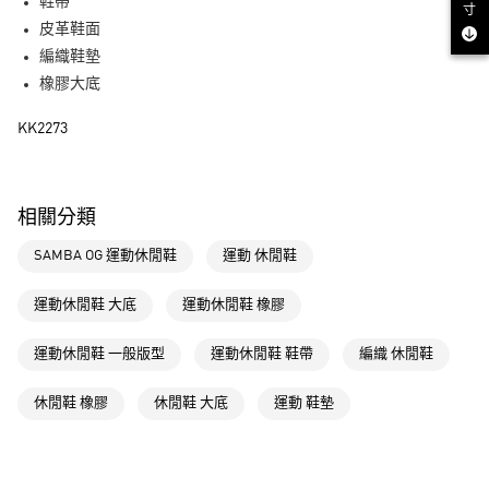
LINE Pay
鞋帶
寸
皮革鞋面
街口支付
編織鞋墊
橡膠大底
運送方式
KK2273
全家取貨付款
每筆NT$80，滿NT$1,500(含以上)免運費
付款後全家取貨
相關分類
每筆NT$80，滿NT$1,500(含以上)免運費
SAMBA OG 運動休閒鞋
運動 休閒鞋
萊爾富取貨付款
每筆NT$80，滿NT$1,500(含以上)免運費
運動休閒鞋 大底
運動休閒鞋 橡膠
付款後萊爾富取貨
運動休閒鞋 一般版型
運動休閒鞋 鞋帶
編織 休閒鞋
每筆NT$80，滿NT$1,500(含以上)免運費
休閒鞋 橡膠
休閒鞋 大底
運動 鞋墊
7-11取貨付款
每筆NT$80，滿NT$1,500(含以上)免運費
付款後7-11取貨