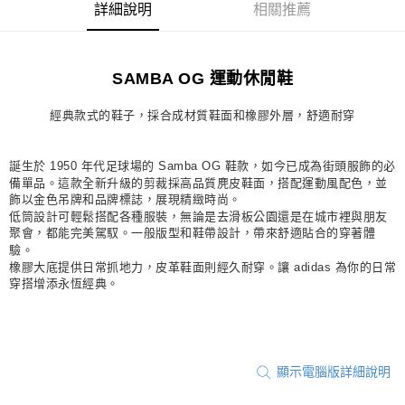
詳細說明
相關推薦
每筆NT$80，滿NT$1,500(含以上)免運費
宅配
SAMBA OG 運動休閒鞋
每筆NT$80，滿NT$1,500(含以上)免運費
付款後門市自取
經典款式的鞋子，採合成材質鞋面和橡膠外層，舒適耐穿
每筆NT$80，滿NT$1,500(含以上)免運費
誕生於 1950 年代足球場的 Samba OG 鞋款，如今已成為街頭服飾的必
備單品。這款全新升級的剪裁採高品質麂皮鞋面，搭配運動風配色，並
飾以金色吊牌和品牌標誌，展現精緻時尚。
低筒設計可輕鬆搭配各種服裝，無論是去滑板公園還是在城市裡與朋友
聚會，都能完美駕馭。一般版型和鞋帶設計，帶來舒適貼合的穿著體
驗。
橡膠大底提供日常抓地力，皮革鞋面則經久耐穿。讓 adidas 為你的日常
穿搭增添永恆經典。
顯示電腦版詳細說明