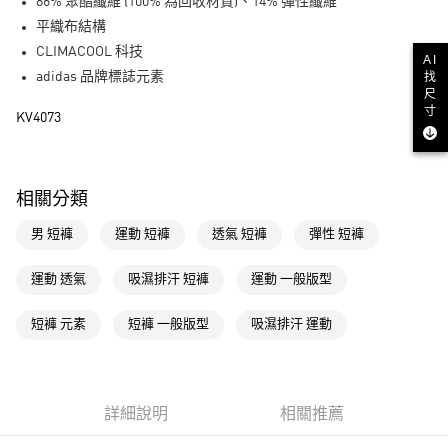
LINE Pay
86% 聚酯纖維 (100% 為回收材質)、14% 彈性纖維
平織布結構
街口支付
CLIMACOOL 科技
AI
adidas 品牌標誌元素
找
運送方式
尺
寸
KV4073
全家取貨付款
每筆NT$80，滿NT$1,500(含以上)免運費
付款後全家取貨
相關分類
每筆NT$80，滿NT$1,500(含以上)免運費
男 短褲
運動 短褲
透氣 短褲
彈性 短褲
萊爾富取貨付款
每筆NT$80，滿NT$1,500(含以上)免運費
運動 透氣
吸濕排汗 短褲
運動 一般版型
付款後萊爾富取貨
短褲 元素
短褲 一般版型
吸濕排汗 運動
每筆NT$80，滿NT$1,500(含以上)免運費
7-11取貨付款
每筆NT$80，滿NT$1,500(含以上)免運費
詳細說明
相關推薦
付款後7-11取貨