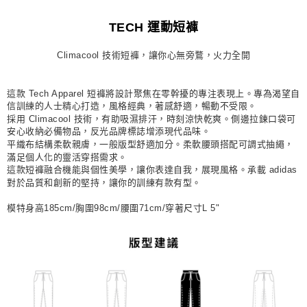
每筆NT$80，滿NT$1,500(含以上)免運費
TECH 運動短褲
宅配
Climacool 技術短褲，讓你心無旁鶩，火力全開
每筆NT$80，滿NT$1,500(含以上)免運費
付款後門市自取
這款 Tech Apparel 短褲將設計聚焦在零幹擾的專注表現上。專為渴望自
每筆NT$80，滿NT$1,500(含以上)免運費
信訓練的人士精心打造，風格經典，著感舒適，暢動不受限。
採用 Climacool 技術，有助吸濕排汗，時刻涼快乾爽。側邊拉鍊口袋可
安心收納必備物品，反光品牌標誌增添現代品味。
平織布結構柔軟親膚，一般版型舒適加分。柔軟腰頭搭配可調式抽繩，
滿足個人化的靈活穿搭需求。
這款短褲融合機能與個性美學，讓你表達自我，展現風格。承載 adidas
對於品質和創新的堅持，讓你的訓練有款有型。
模特身高185cm/胸圍98cm/腰圍71cm/穿著尺寸L 5"